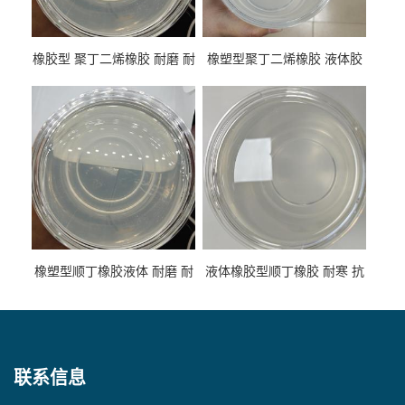
橡胶型 聚丁二烯橡胶 耐磨 耐
橡塑型聚丁二烯橡胶 液体胶
低温 高回弹 用于轮胎 鞋材改
高流动 抗老化 橡胶制品改性
性
专用
橡塑型顺丁橡胶液体 耐磨 耐
液体橡胶型顺丁橡胶 耐寒 抗
寒 耐老化 鞋材橡胶制品专用
冲 低分子 流动性好 塑料改性
增韧用
联系信息