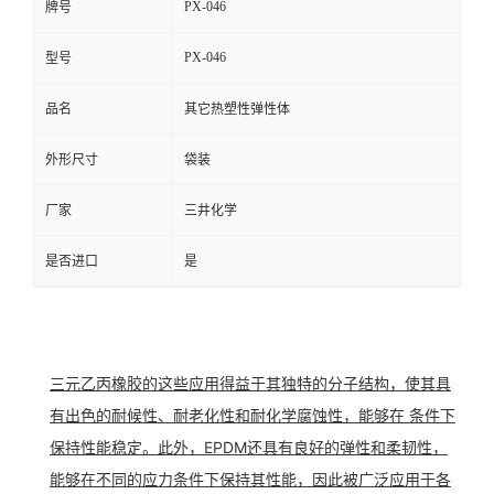
PX-046
牌号
PX-046
型号
品名
其它热塑性弹性体
外形尺寸
袋装
厂家
三井化学
是否进口
是
三元乙丙橡胶的这些应用得益于其独特的分子结构，使其具
有出色的耐候性、耐老化性和耐化学腐蚀性，能够在 条件下
保持性能稳定。此外，EPDM还具有良好的弹性和柔韧性，
能够在不同的应力条件下保持其性能，因此被广泛应用于各