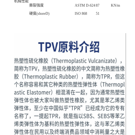
机械性能
撕裂强度
ASTM D-624
87
KN/m
硬度(shoreD)
ISO 868
51