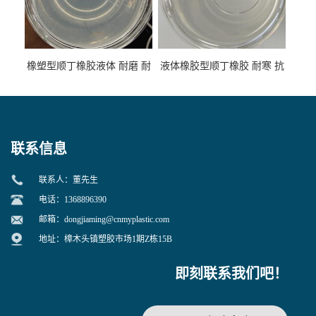
橡塑型顺丁橡胶液体 耐磨 耐
液体橡胶型顺丁橡胶 耐寒 抗
寒 耐老化 鞋材橡胶制品专用
冲 低分子 流动性好 塑料改性
增韧用
联系信息
联系人：董先生
电话：1368896390
邮箱：
dongjiaming@cnmyplastic.com
地址：樟木头镇塑胶市场1期Z栋15B
即刻联系我们吧！