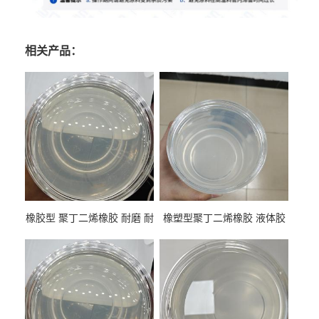
相关产品：
橡胶型 聚丁二烯橡胶 耐磨 耐
橡塑型聚丁二烯橡胶 液体胶
低温 高回弹 用于轮胎 鞋材改
高流动 抗老化 橡胶制品改性
性
专用