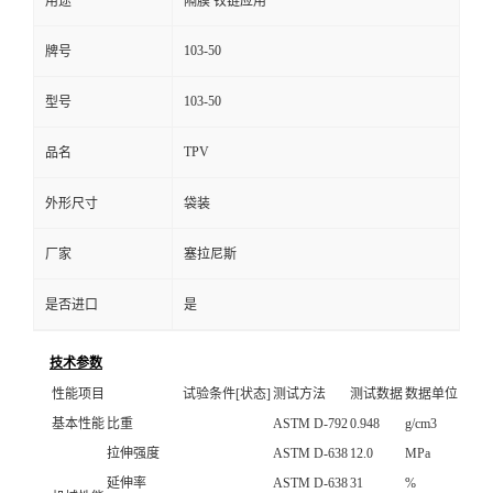
用途
隔膜 铰链应用
103-50
牌号
103-50
型号
TPV
品名
外形尺寸
袋装
厂家
塞拉尼斯
是否进口
是
技术参数
性能项目
试验条件[状态]
测试方法
测试数据
数据单位
基本性能
比重
ASTM D-792
0.948
g/cm3
拉伸强度
ASTM D-638
12.0
MPa
延伸率
ASTM D-638
31
%