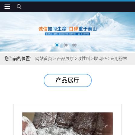
您当前的位置：
网站首页
>
产品展厅
>
改性料
>
增韧PVC专用粉末
丁腈橡胶 铭远塑胶现货 丁腈橡胶粉 pvc增韧剂
产品展厅