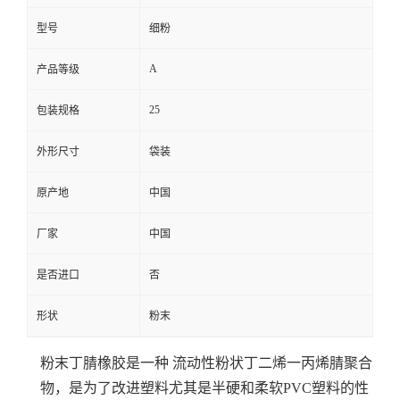
型号
细粉
A
产品等级
25
包装规格
外形尺寸
袋装
原产地
中国
厂家
中国
是否进口
否
形状
粉末
粉末丁腈橡胶是一种 流动性粉状丁二烯一丙烯腈聚合
物，是为了改进塑料尤其是半硬和柔软PVC塑料的性