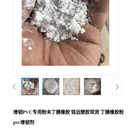
增韧PVC专用粉末丁腈橡胶 铭远塑胶现货 丁腈橡胶粉
pvc增韧剂