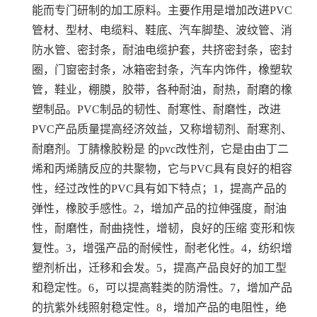
能而专门研制的加工原料。
主要作用是增加改进PVC
管材、型材、电缆料、鞋底、汽车脚垫、波纹管、消
防水管、密封条，耐油电缆护套，共挤密封条，密封
圈，门窗密封条，冰箱密封条，汽车内饰件，橡塑软
管，鞋业，棚膜，胶带，各种耐油，耐热，耐磨的橡
塑制品。PVC制品的韧性、耐寒性、耐磨性，改进
PVC产品质量提高经济效益，又称增韧剂、耐寒剂、
耐磨剂。
丁腈橡胶粉是 的pvc改性剂，它是由由丁二
烯和丙烯腈反应的共聚物，它与PVC具有良好的相容
性，经过改性的PVC具有如下特点；
1，提高产品的
弹性，橡胶手感性。
2，增加产品的拉伸强度，耐油
性，耐磨性，耐曲挠性，增韧，良好的压缩 变形和恢
复性。
3，增强产品的耐候性，耐老化性。
4，纺织增
塑剂析出，迁移和会发。
5，提高产品良好的加工型
和稳定性。
6，可以提高鞋类的防滑性。
7，增加产品
的抗紫外线照射稳定性。
8，增加产品的电阻性，绝