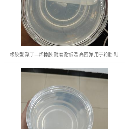
橡胶型 聚丁二烯橡胶 耐磨 耐低温 高回弹 用于轮胎 鞋
材改性