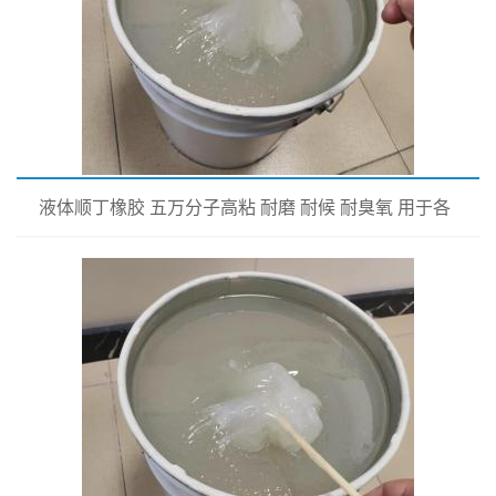
液体顺丁橡胶 五万分子高粘 耐磨 耐候 耐臭氧 用于各
类橡胶制品