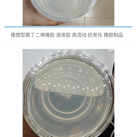
橡塑型聚丁二烯橡胶 液体胶 高流动 抗老化 橡胶制品
改性专用