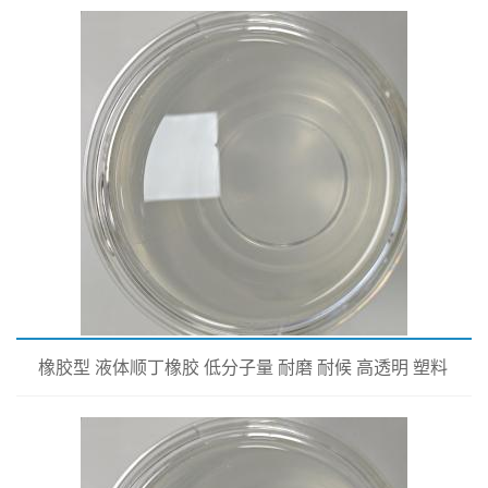
橡胶型 液体顺丁橡胶 低分子量 耐磨 耐候 高透明 塑料
改性专用