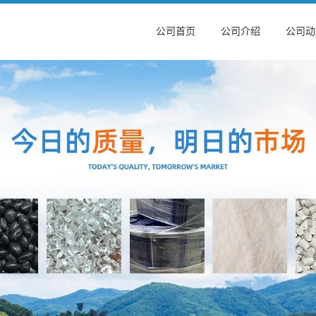
公司首页
公司介绍
公司动