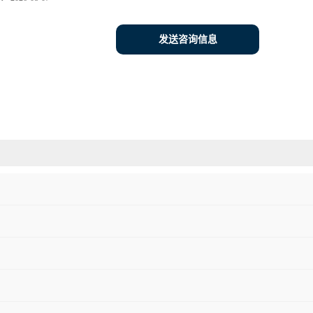
发送咨询信息