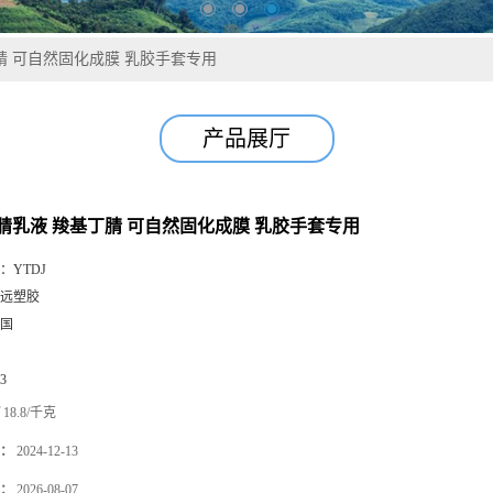
腈 可自然固化成膜 乳胶手套专用
产品展厅
腈乳液 羧基丁腈 可自然固化成膜 乳胶手套专用
：
YTDJ
远塑胶
国
3
18.8/千克
：
2024-12-13
：
2026-08-07