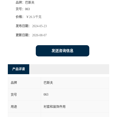
品牌：
巴斯夫
货号：
063
价格：
￥26.3/千克
发布日期：
2024-05-23
更新日期：
2026-08-07
发送咨询信息
产品详请
品牌
巴斯夫
063
货号
用途
衬套和装饰件用