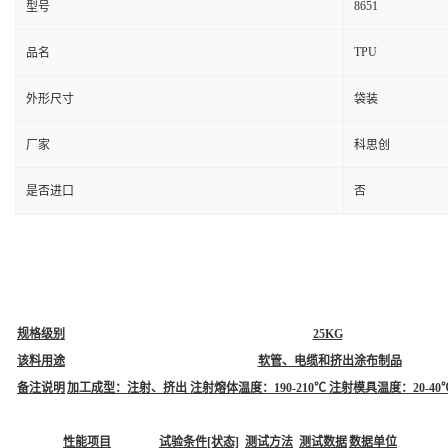
8651
型号
TPU
品名
外形尺寸
袋装
厂家
科思创
是否进口
否
规格级别
25KG
该料用途
软管、电缆和挤出涂布制品
备注说明
加工成型：注射、挤出 注射熔体温度：190-210℃ 注射模具温度：20-40℃
性能项目
试验条件[状态]
测试方法
测试数据
数据单位