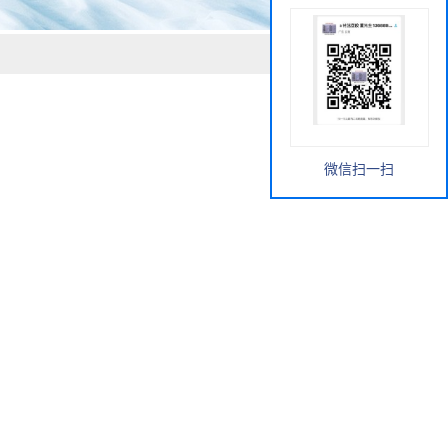
微信扫一扫