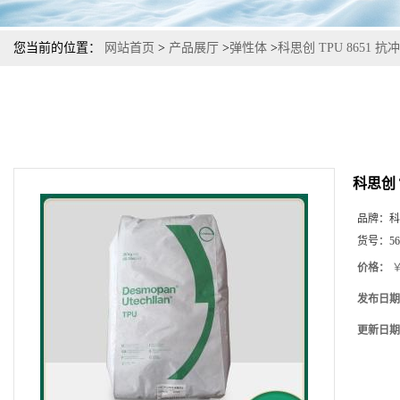
您当前的位置：
网站首页
>
产品展厅
>
弹性体
>
科思创 TPU 8651
科思创 
品牌：
科
货号：
56
价格：
￥
发布日期
更新日期