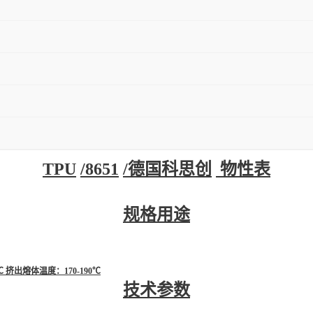
TPU
/
8651
/
德国科思创
物性表
规格用途
 挤出熔体温度：170-190℃
技术参数