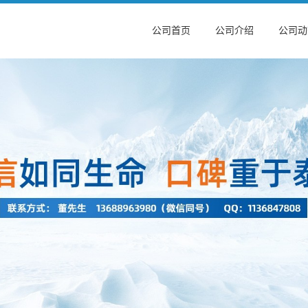
公司首页
公司介绍
公司动