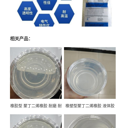
相关产品：
橡胶型 聚丁二烯橡胶 耐磨 耐
橡塑型聚丁二烯橡胶 液体胶
低温 高回弹 用于轮胎 鞋材改
高流动 抗老化 橡胶制品改性
性
专用