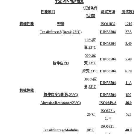
技术参数
试验条件
性能项目
测试方法
测试数
[状态]
物理性能
密度
ISO11832
1210
TensileStress3(Break,23°C)
DIN53504
27.5
10%应
DIN53504
2.40
变,23°C
50%应
DIN53504
5.40
变,23°C
拉伸应力3
应变,23°C
DIN53504
6.70
300%应
DIN53504
11.3
变,23°C
机械性能
拉伸应变3(断裂,23°C)
DIN53504
600
AbrasionResistance(23°C)
ISO4649-A
46.0
ISO6721-
-20°C
525
1,-4
ISO6721-
TensileStorageModulus
20°C
40.0
1,-4