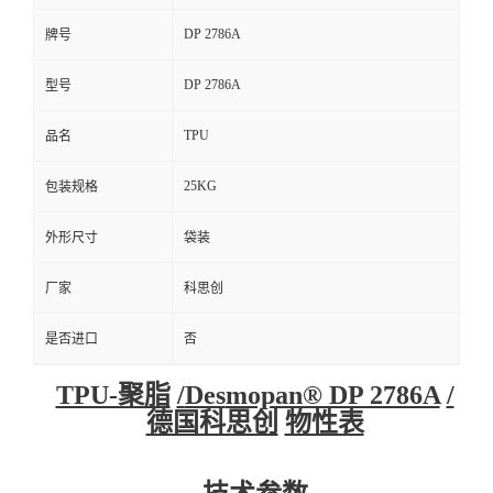
DP 2786A
牌号
DP 2786A
型号
TPU
品名
25KG
包装规格
外形尺寸
袋装
厂家
科思创
是否进口
否
TPU-聚脂
/
Des
mopan® DP 2786A
/
德国科思创
物性表