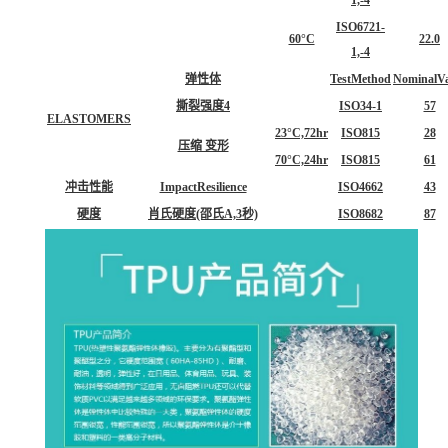
ISO6721-
60°C
22.0
1,-4
弹性体
TestMethod
NominalVa
撕裂强度4
ISO34-1
57
ELASTOMERS
23°C,72hr
ISO815
28
压缩 变形
70°C,24hr
ISO815
61
冲击性能
ImpactResilience
ISO4662
43
硬度
肖氏硬度(邵氏A,3秒)
ISO8682
87