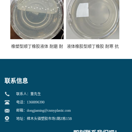
橡塑型顺丁橡胶液体 耐磨 耐
液体橡胶型顺丁橡胶 耐寒 抗
寒 耐老化 鞋材橡胶制品专用
冲 低分子 流动性好 塑料改性
增韧用
联系信息
联系人：董先生
电话：1368896390
邮箱：
dongjiaming@cnmyplastic.com
地址：樟木头镇塑胶市场1期Z栋15B