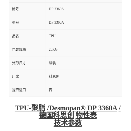
DP 3360A
牌号
DP 3360A
型号
TPU
品名
25KG
包装规格
外形尺寸
袋装
厂家
科思创
是否进口
否
TPU-聚脂
/
Desmopan® DP 3360A
/
德国科思创
物性表
技术参数