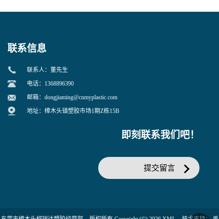
寒 耐老化 鞋材橡胶制品专用
冲 低分子 流动性好 塑料改性
增韧用
联系信息
联系人：董先生
电话：1368896390
邮箱：
dongjiaming@cnmyplastic.com
地址：樟木头镇塑胶市场1期Z栋15B
即刻联系我们吧！
提交留言