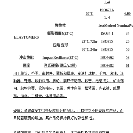
1,-4
ISO6721-
60°C
6.00
1,-4
弹性体
TestMethod
NominalVa
撕裂强度4(23°C)
ISO34-1
34
ELASTOMERS
23°C,72hr
ISO815
25
压缩 变形
70°C,24hr
ISO815
56
冲击性能
ImpactResilience(23°C)
ISO4662
53
硬度
肖氏硬度(邵氏A,3秒)
ISO8682
61
用于胶管、垫圈、密封件、薄板和薄膜、变速杆球柄、手柄、滚轴、连
轴器、鞋跟、软触应用、脚轮、索环传动带、软管、电缆接头、矿山筛
网、织物涂覆、软管接头、表带、弹性肩带、松紧带、内衣裤、纸尿
裤、海棉、手机壳、体育用品等。
硬度：通过改变TPU各反应组分的配比，可以得到不同硬度的产品，而
且随着硬度的增加，其产品仍保持良好的弹性和 性。
机械强度高：TPU制品的承载能力、抗冲击性及减震性能突出。