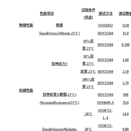
试验条件
性能项目
测试方法
测试数
[状态]
物理性能
密度
ISO11832
1150
TensileStress3(Break,23°C)
DIN53504
31.0
10%应
DIN53504
0.500
变,23°C
50%应
DIN53504
1.60
变,23°C
拉伸应力3
应变,23°C
DIN53504
2.10
300%应
DIN53504
3.70
变,23°C
机械性能
拉伸应变3(断裂,23°C)
DIN53504
940
AbrasionResistance(23°C)
ISO4649-A
76.0
ISO6721-
-20°C
34.0
1,-4
ISO6721-
TensileStorageModulus
20°C
9.00