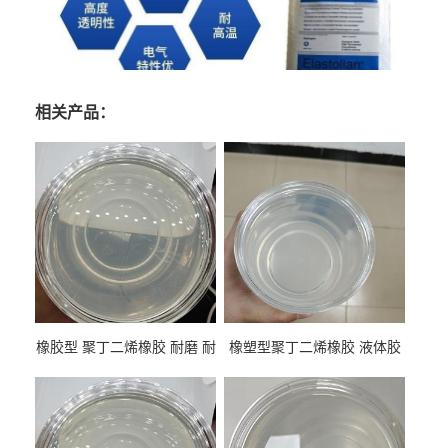
相关产品：
橡胶型 聚丁二烯橡胶 耐磨 耐
橡塑型聚丁二烯橡胶 液体胶
低温 高回弹 用于轮胎 鞋材改
高流动 抗老化 橡胶制品改性
性
专用