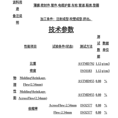
该料用
薄膜,密封件,管件,电缆护套,车轮,管道,鞋类,垫圈
途
备注说
加工条件：注射成型,吹塑成型,挤出。
明
技术参数
测
试
数据
性能项目
试验条件[状态]
测试方法
数
单位
据
比重
ASTMD792
1.12
g/cm3
密度
ISO1183
1.12
g/cm3
MoldingShrinkage-
物
ASTMD955
0.80
%
Flow(2.54mm)
理
性
MoldingShrinkage-
ASTMD955
0.80
%
能
AcrossFlow(2.54mm)
AcrossFlow:2.54mm
ISO2577
0.80
%
收缩率
Flow:2.54mm
ISO2577
0.80
%