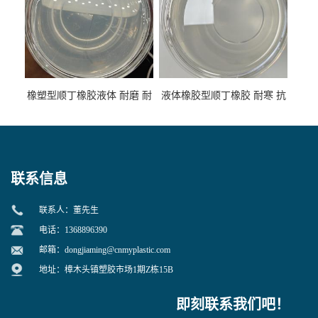
橡塑型顺丁橡胶液体 耐磨 耐
液体橡胶型顺丁橡胶 耐寒 抗
寒 耐老化 鞋材橡胶制品专用
冲 低分子 流动性好 塑料改性
增韧用
联系信息
联系人：董先生
电话：1368896390
邮箱：
dongjiaming@cnmyplastic.com
地址：樟木头镇塑胶市场1期Z栋15B
即刻联系我们吧！