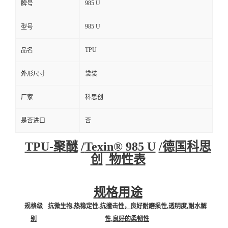
985 U
牌号
985 U
型号
TPU
品名
外形尺寸
袋装
厂家
科思创
是否进口
否
TPU-聚醚
/
Texin® 985 U
/
德国科思
创
物性表
规格用途
规格级
抗微生物,热稳定性,抗撞击性，良好耐磨损性,透明度,耐水解
别
性,良好的柔韧性