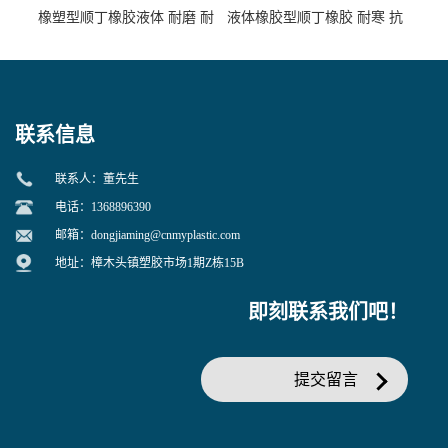
橡塑型顺丁橡胶液体 耐磨 耐
液体橡胶型顺丁橡胶 耐寒 抗
寒 耐老化 鞋材橡胶制品专用
冲 低分子 流动性好 塑料改性
增韧用
联系信息
联系人：董先生
电话：1368896390
邮箱：
dongjiaming@cnmyplastic.com
地址：樟木头镇塑胶市场1期Z栋15B
即刻联系我们吧！
提交留言