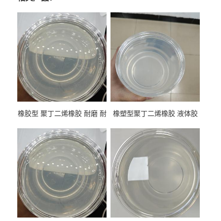
橡胶型 聚丁二烯橡胶 耐磨 耐
橡塑型聚丁二烯橡胶 液体胶
低温 高回弹 用于轮胎 鞋材改
高流动 抗老化 橡胶制品改性
性
专用