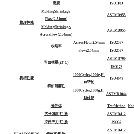
密度
ISO1183
MoldingShrinkage-
ASTMD955
Flow(2.54mm)
物理性能
MoldingShrinkage-
ASTMD955
AcrossFlow(2.54mm)
AcrossFlow:2.54mm
ISO2577
收缩率
Flow:2.54mm
ISO2577
ASTMD790
弯曲模量(23°C)
ISO178
1000Cycles,1000g,H-
机械性能
ISO4649
18转轮
泰伯耐磨性
1000Cycles,1000g,H-
ASTMD1044
18转轮
弹性体
TestMethod
Nom
抗张强度(屈服)
ASTMD412
拉伸应力(屈服)
ISO37
ASTMD412
ELASTOMERS
伸长率(断裂)