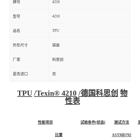
4210
牌号
4210
型号
TPU
品名
外形尺寸
袋装
厂家
科思创
是否进口
否
TPU
/
Texin® 4210
/
德国科思创
物
性表
性能项目
试验条件[状态]
测试方法
比重
ASTMD792