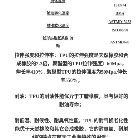
脆化温度
ISO974
玻璃转化温度
DMA
ASTMD15253
维卡软化温度
ISO306/50
线形热膨胀系数-流
ASTMD696
动
拉伸强度和拉伸率：TPU的拉伸强度是天然橡胶和合
成橡胶的2-3倍，聚酯型的TPU拉伸强度〉60Mpa，
伸长率410% , 聚醚型TPU的拉伸强度为50Mpa,伸长
率550%；
耐油：TPU的耐油性能优异于丁腈橡胶，具有极好的
耐油寿命；
耐低温、耐候性、耐臭氧性能，TPU的耐气候老化性
能优于天然橡胶和其它合成橡胶，它的耐臭氧、耐射
线的特点在航天工业有特殊的用途；