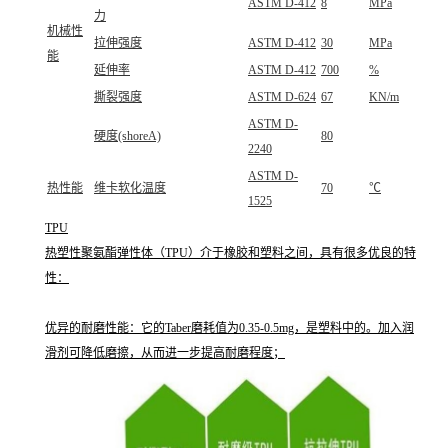
ASTM D-412
8
MPa
力
机械性
拉伸强度
ASTM D-412
30
MPa
能
延伸率
ASTM D-412
700
%
撕裂强度
ASTM D-624
67
KN/m
ASTM D-
硬度(shoreA)
80
2240
ASTM D-
热性能
维卡软化温度
70
℃
1525
TPU
热塑性聚氨酯弹性体（TPU）介于橡胶和塑料之间，具有很多优良的特
性：
优异的耐磨性能：它的Taber磨耗值为0.35-0.5mg，是塑料中的。加入润
滑剂可降低磨擦，从而进一步提高耐磨程度；