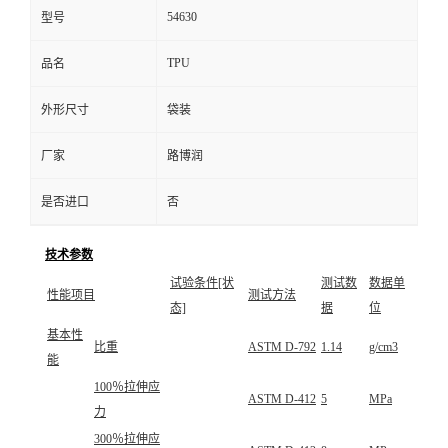
54630
型号
TPU
品名
外形尺寸
袋装
厂家
路博润
是否进口
否
技术参数
试验条件[状
测试数
数据单
性能项目
测试方法
态]
据
位
基本性
比重
ASTM D-792
1.14
g/cm3
能
100％拉伸应
ASTM D-412
5
MPa
力
300％拉伸应