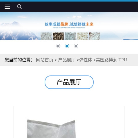
您当前的位置：
网站首页
>
产品展厅
>
弹性体
>
美国路博润 TPU
54630 芳香族 聚醚基 涂覆级涂层应用
产品展厅