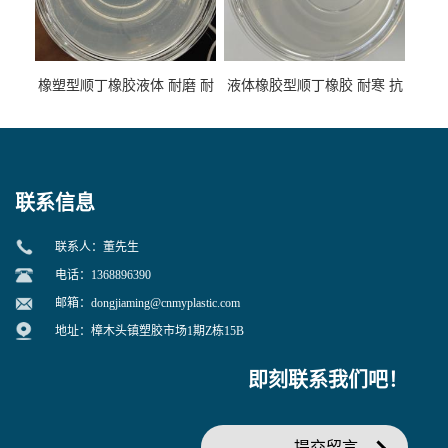
橡塑型顺丁橡胶液体 耐磨 耐
液体橡胶型顺丁橡胶 耐寒 抗
寒 耐老化 鞋材橡胶制品专用
冲 低分子 流动性好 塑料改性
增韧用
联系信息
联系人：董先生
电话：1368896390
邮箱：
dongjiaming@cnmyplastic.com
地址：樟木头镇塑胶市场1期Z栋15B
即刻联系我们吧！
提交留言