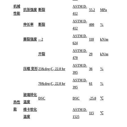
机械
ASTM D-
抗张强度
断裂
55.2
MPa
性能
412
ASTM D-
伸长率
断裂
400
%
412
ASTM D-
撕裂强度
-- 2
118
kN/m
624
ASTM D-
开裂
29
kN/m
470
ASTM D-
压缩 变形
23&deg;C, 22.0 hr
36
%
395
ASTM D-
70&deg;C, 22.0 hr
61
%
395
玻璃转化
DSC
DSC
-25.0
℃
温度
热性
能
维卡软化
ASTM D-
115
℃
温度
1525