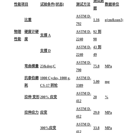
测试数
性能项目
试验条件[状态]
测试方法
数据单位
据
ASTM D-
比重
1.16
g/cm&sup3;
792
物理
硬度计硬
ASTM D-
92 到
支撐 A
性能
度
2240
98
ASTM D-
43 到
支撐 D
2240
49
ASTM D-
弯曲模量
23&deg;C
75.8
MPa
790
抗泰伯磨
1000 Cycles, 1000 g,
ASTM D-
5.00
mg
耗
CS-17 转轮
3389
ASTM D-
拉伸 变形
200% 应变
20
%
412
ASTM D-
拉伸应力
应变
29.0
MPa
412
ASTM D-
300%应变
33.8
MPa
412