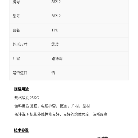
58212
牌号
58212
型号
TPU
品名
外形尺寸
袋装
厂家
路博润
是否进口
否
规格用途
规格级别
25KG
该料用途
薄膜，电缆护套，管道 ，片材，型材
备注说明
抗紫外线性能良好，良好的熔体强度，清晰度高
技术参数