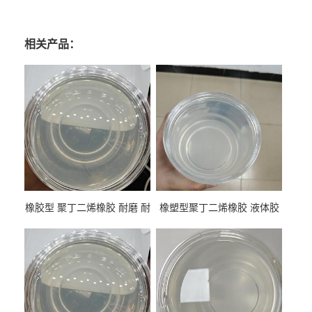
相关产品：
橡胶型 聚丁二烯橡胶 耐磨 耐
橡塑型聚丁二烯橡胶 液体胶
低温 高回弹 用于轮胎 鞋材改
高流动 抗老化 橡胶制品改性
性
专用