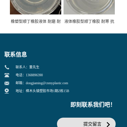
橡塑型顺丁橡胶液体 耐磨 耐
液体橡胶型顺丁橡胶 耐寒 抗
寒 耐老化 鞋材橡胶制品专用
冲 低分子 流动性好 塑料改性
增韧用
联系信息
联系人：董先生
电话：1368896390
邮箱：
dongjiaming@cnmyplastic.com
地址：樟木头镇塑胶市场1期Z栋15B
即刻联系我们吧！
提交留言