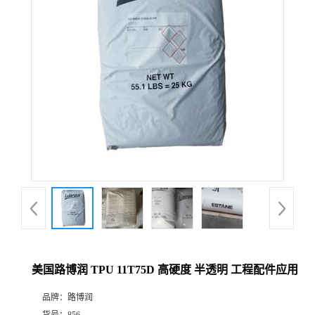
美国路博润 TPU 11T75D 高硬度 半透明 工程配件应用
品牌：
路博润
货号：
856