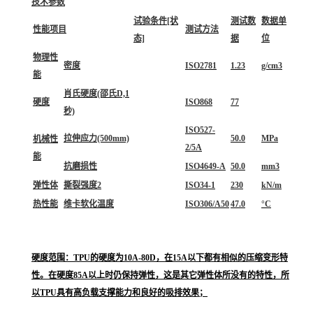
技术参数
试验条件[状
测试数
数据单
性能项目
测试方法
态]
据
位
物理性
密度
ISO2781
1.23
g/cm3
能
肖氏硬度(邵氏D,1
硬度
ISO868
77
秒)
ISO527-
拉伸应力(500mm)
50.0
MPa
机械性
2/5A
能
抗磨损性
ISO4649-A
50.0
mm3
弹性体
撕裂强度2
ISO34-1
230
kN/m
热性能
维卡软化温度
ISO306/A50
47.0
°C
硬度范围：TPU的硬度为10A-80D，在15A以下都有相似的压缩变形特
性。在硬度85A以上时仍保持弹性，这是其它弹性体所没有的特性，所
以TPU具有高负载支撑能力和良好的吸排效果；