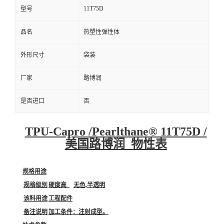
11T75D
型号
品名
热塑性弹性体
外形尺寸
袋装
厂家
路博润
是否进口
否
TPU-Capro /Pearlthane® 11T75D /
美国路博润 物性表
规格用途
规格级别
硬度高
无色,半透明
该料用途
工程配件
备注说明
加工条件：注射成型。