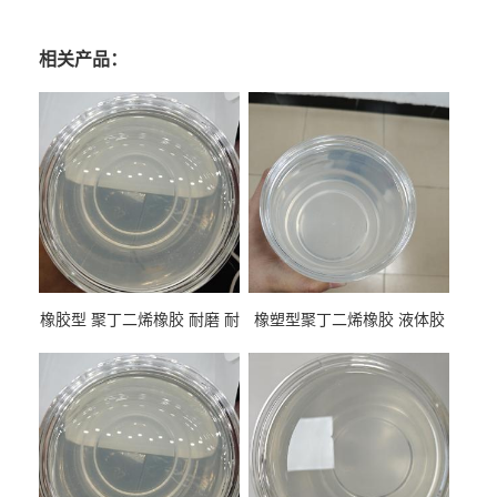
相关产品：
橡胶型 聚丁二烯橡胶 耐磨 耐
橡塑型聚丁二烯橡胶 液体胶
低温 高回弹 用于轮胎 鞋材改
高流动 抗老化 橡胶制品改性
性
专用