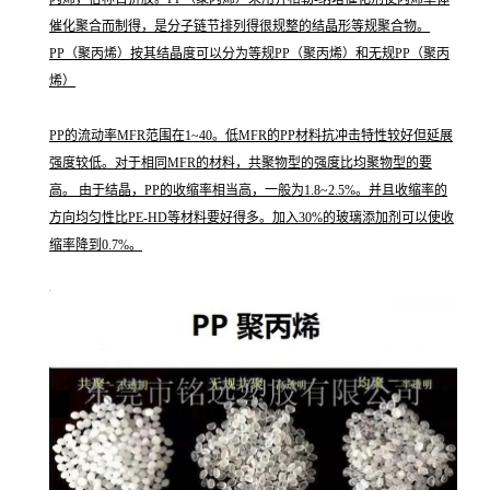
催化聚合而制得，是分子链节排列得很规整的结晶形等规聚合物。
PP（聚丙烯）按其结晶度可以分为等规PP（聚丙烯）和无规PP（聚丙
烯）
PP的流动率MFR范围在1~40。低MFR的PP材料抗冲击特性较好但延展
强度较低。对于相同MFR的材料，共聚物型的强度比均聚物型的要
高。 由于结晶，PP的收缩率相当高，一般为1.8~2.5%。并且收缩率的
方向均匀性比PE-HD等材料要好得多。加入30%的玻璃添加剂可以使收
缩率降到0.7%。