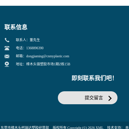
寒 耐老化 鞋材橡胶制品专用
冲 低分子 流动性好 塑料改性
增韧用
联系信息
联系人：董先生
电话：1368896390
邮箱：
dongjiaming@cnmyplastic.com
地址：樟木头镇塑胶市场1期Z栋15B
即刻联系我们吧！
提交留言
东莞市樟木头柯瑞达塑胶经营部
版权所有 Copyright (©) 2026
XML
技术支持：
盖