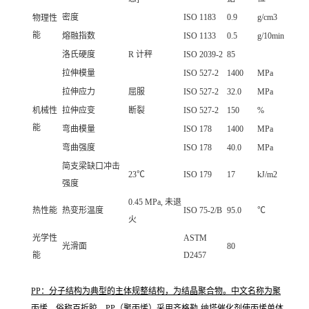
密度
ISO 1183
0.9
g/cm3
物理性
能
熔融指数
ISO 1133
0.5
g/10min
洛氏硬度
R 计秤
ISO 2039-2
85
拉伸模量
ISO 527-2
1400
MPa
拉伸应力
屈服
ISO 527-2
32.0
MPa
机械性
拉伸应变
断裂
ISO 527-2
150
%
能
弯曲模量
ISO 178
1400
MPa
弯曲强度
ISO 178
40.0
MPa
简支梁缺口冲击
23℃
ISO 179
17
kJ/m2
强度
0.45 MPa, 未退
热性能
热变形温度
ISO 75-2/B
95.0
℃
火
光学性
ASTM
光滑面
80
能
D2457
PP：分子结构为典型的主体规整结构，为结晶聚合物。中文名称为聚
丙烯，俗称百折胶。PP（聚丙烯）采用齐格勒-纳塔催化剂使丙烯单体