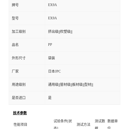
EX9A
牌号
EX9A
型号
加工级别
挤出级|||吹塑级|||
PP
品名
外形尺寸
袋装
厂家
日本JPC
用途级别
通用级|||管材级|||板材级|||型材|||
是否进口
是
技术参数
试验条件[状
测试数
数据单
性能项目
测试方法
态]
据
位