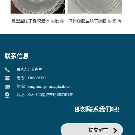
橡塑型顺丁橡胶液体 耐磨 耐
液体橡胶型顺丁橡胶 耐寒 抗
寒 耐老化 鞋材橡胶制品专用
冲 低分子 流动性好 塑料改性
增韧用
联系信息
联系人：董先生
电话：1368896390
邮箱：
dongjiaming@cnmyplastic.com
地址：樟木头镇塑胶市场1期Z栋15B
即刻联系我们吧！
提交留言