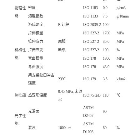
密度
ISO 1183
0.9
g/cm3
物理性
能
熔融指数
ISO 1133
7.5
g/10min
洛氏硬度
R 计秤
ISO 2039-2
100
拉伸模量
ISO 527-2
1700
MPa
拉伸应力
屈服
ISO 527-2
35.0
MPa
机械性
拉伸应变
断裂
ISO 527-2
100
%
能
弯曲模量
ISO 178
1800
MPa
弯曲强度
ISO 178
48.0
MPa
简支梁缺口冲击
23℃
ISO 179
3.5
kJ/m2
强度
0.45 MPa, 未退
热性能
热变形温度
ISO 75-2/B
110
℃
火
ASTM
光滑面
90
D2457
光学性
能
ASTM
混浊
1000 μm
80
%
D1003