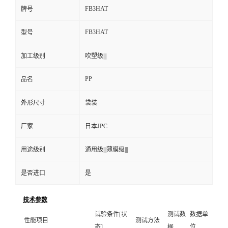
FB3HAT
牌号
FB3HAT
型号
加工级别
吹塑级|||
PP
品名
外形尺寸
袋装
厂家
日本JPC
用途级别
通用级|||薄膜级|||
是否进口
是
技术参数
试验条件[状
测试数
数据单
性能项目
测试方法
态]
据
位