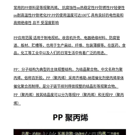
常用的PP原料是等规聚丙烯。 抗腐蚀性pp热稳定性PP防锈性PP轻便性
pp耐高温性PP耐老化PP.PP的使用温度可达100℃,具有良好的电性能和
高频绝缘性,且不 受湿度影响
PP应用范围 适用于制电视机、收音机外壳、电器绝缘材料、防腐管
道、板材、贮槽等，也用于生产扁丝、纤维、包装薄膜等。在医药，食
品，化工等工业中以及人们的日常生活中有着广泛的用途。
PP：分子结构为典型的主体规整结构，为结晶聚合物。中文名称为聚
丙烯，俗称百折胶。PP（聚丙烯）采用齐格勒-纳塔催化剂使丙烯单体
催化聚合而制得，是分子链节排列得很规整的结晶形等规聚合物。
PP（聚丙烯）按其结晶度可以分为等规PP（聚丙烯）和无规PP（聚丙
烯）