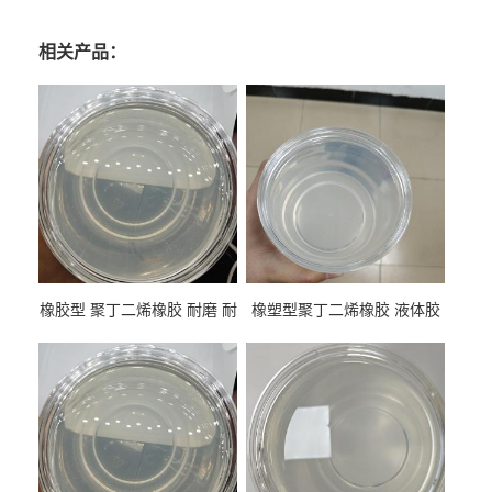
相关产品：
橡胶型 聚丁二烯橡胶 耐磨 耐
橡塑型聚丁二烯橡胶 液体胶
低温 高回弹 用于轮胎 鞋材改
高流动 抗老化 橡胶制品改性
性
专用