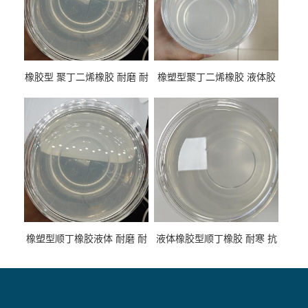
橡胶型 聚丁二烯橡胶 耐磨 耐
橡塑型聚丁二烯橡胶 液体胶
低温 高回弹 用于轮胎 鞋材改
高流动 抗老化 橡胶制品改性
性
专用
橡塑型顺丁橡胶液体 耐磨 耐
液体橡胶型顺丁橡胶 耐寒 抗
寒 耐老化 鞋材橡胶制品专用
冲 低分子 流动性好 塑料改性
增韧用