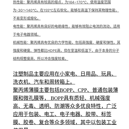
热性能
：聚丙烯具有较高的熔点
，为164~170℃，使用温度范围
为-30～140℃。在155℃左右软化，能够在高温下保持其物理性能，
不易变形或熔化。
电性能
：聚丙烯具有良好的电绝缘性，能够有效阻止电流的流动，适用
于电子电器领域。

机械性能
：聚丙烯具有优良的力学性能，包括高强度、硬度
和弹性。其
强度和硬度、弹性都比HDPE高，但在室温和低温下，由于本身的分子
结构规整度高，所以冲击强度较差。
注塑制品主要应用在小家电、日用品、玩具、
洗衣机、汽车和周转箱上。
聚丙烯薄膜主要包括BOPP、CPP、普通包装薄
膜和微孔膜等， BOPP具有质轻、机械强度
高、无毒、透明、防潮等众多优良特性，广泛
应用于包装、电工、电子电器、胶带、标签
膜、胶卷、复合等众多领域，其中以包装工业