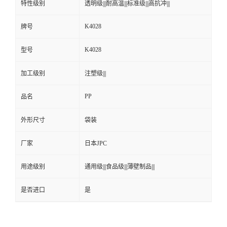
特性级别
透明级|||耐高温|||标准级|||高抗冲|||
K4028
牌号
K4028
型号
加工级别
注塑级|||
PP
品名
外形尺寸
袋装
厂家
日本JPC
用途级别
通用级|||食品级|||薄壁制品|||
是否进口
是