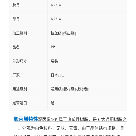
K7714
牌号
K7714
型号
加工级别
拉丝级|||挤出级|||
PP
品名
外形尺寸
袋装
厂家
日本JPC
用途级别
通用级|||管材级|||板材级|||
是否进口
是
聚丙烯特性
聚丙烯(PP)属于热塑性树脂，是五大通用树脂之
一。外观为白色粒料，无味、无毒，由于晶体结构规整，具