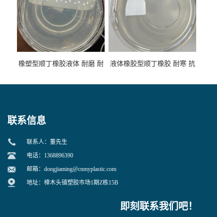
橡塑型顺丁橡胶液体 耐磨 耐
液体橡胶型顺丁橡胶 耐寒 抗
寒 耐老化 鞋材橡胶制品专用
冲 低分子 流动性好 塑料改性
增韧用
联系信息
联系人：董先生
电话：1368896390
邮箱：
dongjiaming@cnmyplastic.com
地址：樟木头镇塑胶市场1期Z栋15B
即刻联系我们吧！