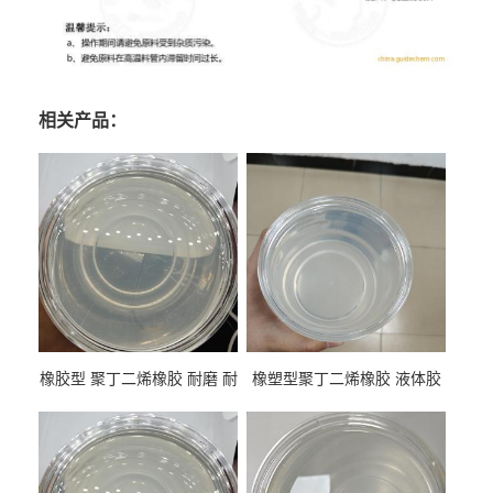
相关产品：
橡胶型 聚丁二烯橡胶 耐磨 耐
橡塑型聚丁二烯橡胶 液体胶
低温 高回弹 用于轮胎 鞋材改
高流动 抗老化 橡胶制品改性
性
专用