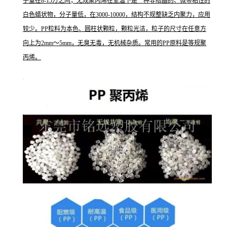
子量在8-15万之间；无规聚丙烯在室温下是一种非结晶的、微带粘性的
白色蜡状物，分子量低，在3000-10000，结构不规整缺乏内聚力，应用
较少。PP粒料为本色、圆柱状颗粒，颗粒光洁，粒子的尺寸在任意方
向上为2mm～5mm，无臭无毒，无机械杂质。常用的PP原料是等规聚
丙烯。