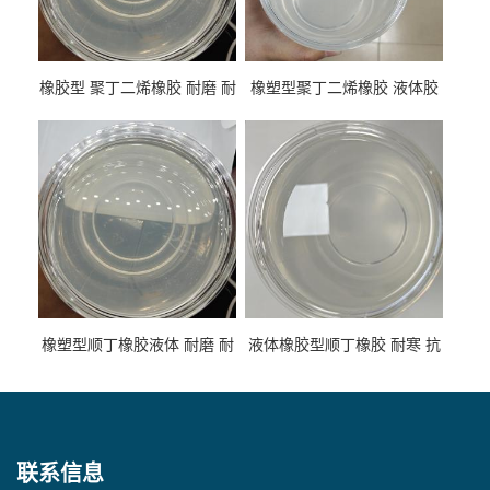
橡胶型 聚丁二烯橡胶 耐磨 耐
橡塑型聚丁二烯橡胶 液体胶
低温 高回弹 用于轮胎 鞋材改
高流动 抗老化 橡胶制品改性
性
专用
橡塑型顺丁橡胶液体 耐磨 耐
液体橡胶型顺丁橡胶 耐寒 抗
寒 耐老化 鞋材橡胶制品专用
冲 低分子 流动性好 塑料改性
增韧用
联系信息