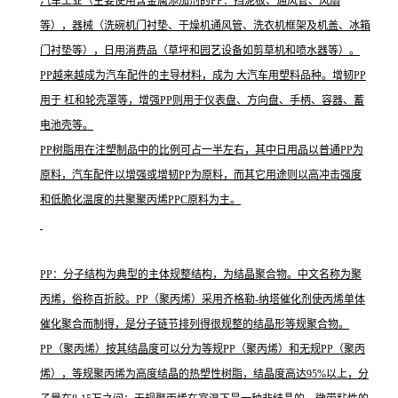
汽车工业（主要使用含金属添加剂的PP：挡泥板、通风管、风扇
等），器械（洗碗机门衬垫、干燥机通风管、洗衣机框架及机盖、冰箱
门衬垫等），日用消费品（草坪和园艺设备如剪草机和喷水器等）。
PP越来越成为汽车配件的主导材料，成为 大汽车用塑料品种。增韧PP
用于 杠和轮壳罩等，增强PP则用于仪表盘、方向盘、手柄、容器、蓄
电池壳等。
PP树脂用在注塑制品中的比例可占一半左右，其中日用品以普通PP为
原料，汽车配件以增强或增韧PP为原料，而其它用途则以高冲击强度
和低脆化温度的共聚聚丙烯PPC原料为主。
PP：分子结构为典型的主体规整结构，为结晶聚合物。中文名称为聚
丙烯，俗称百折胶。PP（聚丙烯）采用齐格勒-纳塔催化剂使丙烯单体
催化聚合而制得，是分子链节排列得很规整的结晶形等规聚合物。
PP（聚丙烯）按其结晶度可以分为等规PP（聚丙烯）和无规PP（聚丙
烯），等规聚丙烯为高度结晶的热塑性树脂，结晶度高达95%以上，分