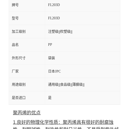
FL203D
牌号
FL203D
型号
加工级别
注塑级|||吹塑级|||
PP
品名
外形尺寸
袋装
厂家
日本JPC
用途级别
通用级|||食品级|||薄膜级|||
是否进口
是
聚丙烯的优点
1.良好的物理化学性质：聚丙烯具有很好的耐腐蚀