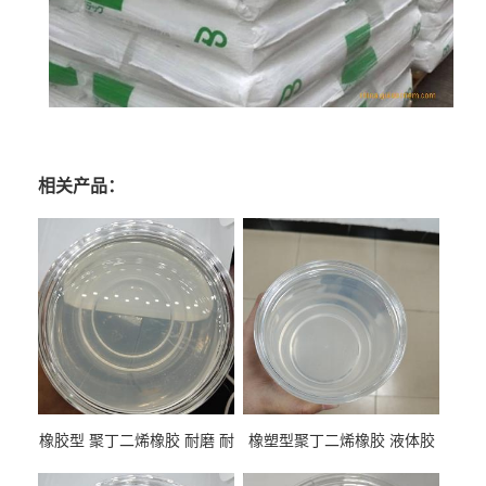
相关产品：
橡胶型 聚丁二烯橡胶 耐磨 耐
橡塑型聚丁二烯橡胶 液体胶
低温 高回弹 用于轮胎 鞋材改
高流动 抗老化 橡胶制品改性