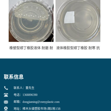
性
专用
橡塑型顺丁橡胶液体 耐磨 耐
液体橡胶型顺丁橡胶 耐寒 抗
寒 耐老化 鞋材橡胶制品专用
冲 低分子 流动性好 塑料改性
增韧用
联系信息
联系人：董先生
电话：1368896390
邮箱：
dongjiaming@cnmyplastic.com
地址：樟木头镇塑胶市场1期Z栋15B