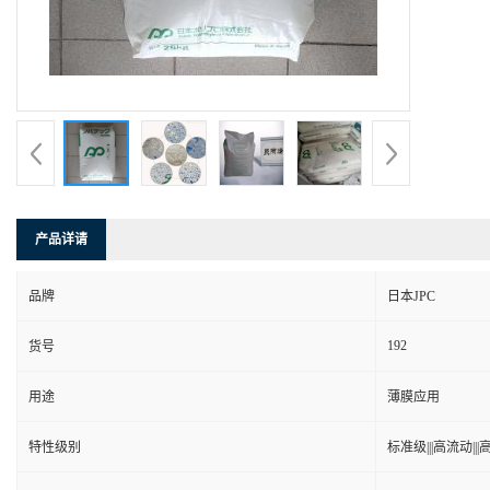
产品详请
品牌
日本JPC
192
货号
用途
薄膜应用
特性级别
标准级|||高流动|||高