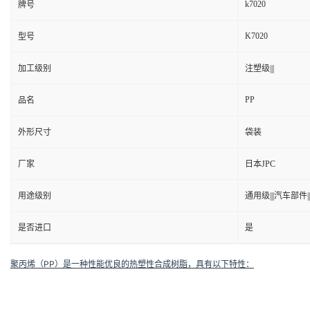
k7020
牌号
K7020
型号
加工级别
注塑级|||
PP
品名
外形尺寸
袋装
厂家
日本JPC
用途级别
通用级|||汽车部件||
是否进口
是
聚丙烯（PP）是一种性能优良的热塑性合成树脂，具有以下特性：