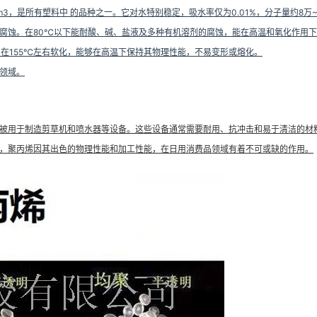
/cm3，是所有塑料中 的品种之一。它对水特别稳定，吸水率仅为0.01%，分子量约
腐蚀。在80℃以下能耐酸、碱、盐液及多种有机溶剂的腐蚀，能在高温和氧化作用
0℃。在155℃左右软化，能够在高温下保持其物理性能，不易变形或熔化。
领域。
被用于制造剪草机和喷水器等设备。这些设备通常需要耐用、抗冲击和易于清洁的材
，聚丙烯因其出色的物理性能和加工性能，在日用消费品领域有着不可或缺的作用。