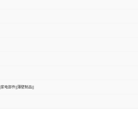
|家电部件|||薄壁制品|||