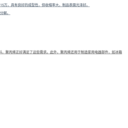
8万~15万，具有良好的成型性，但收缩率大，制品表面光泽好。
下分解。
料，聚丙烯正好满足了这些需求。此外，聚丙烯还用于制造家用电器部件，如冰箱