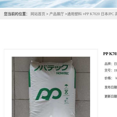
您当前的位置：
网站首页
>
产品展厅
>
通用塑料
>
PP K7020 日本J
PP K
品牌：
日
货号：
19
价格：
￥
发布日期
更新日期