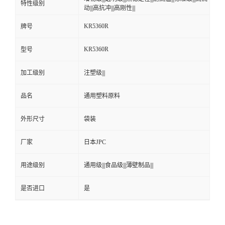
特性级别
动|||高抗冲|||高刚性|||
KR5360R
牌号
KR5360R
型号
加工级别
注塑级|||
品名
通用塑料原料
外形尺寸
袋装
厂家
日本JPC
用途级别
通用级|||食品级|||薄壁制品|||
是否进口
是