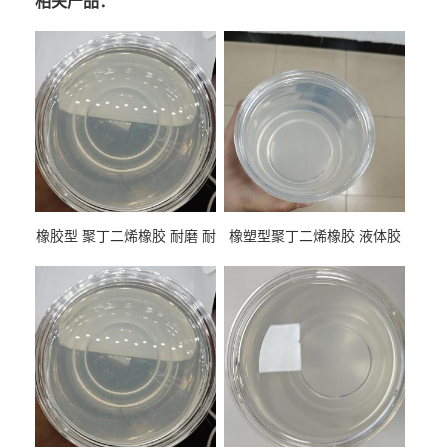
相关产品：
橡胶型 聚丁二烯橡胶 耐磨 耐
橡塑型聚丁二烯橡胶 液体胶
低温 高回弹 用于轮胎 鞋材改
高流动 抗老化 橡胶制品改性
性
专用