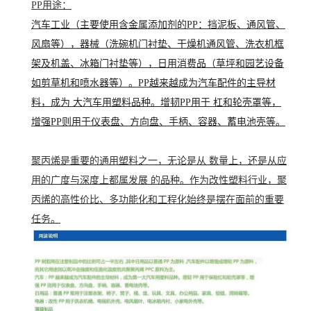
PP用途：
汽车工业（主要使用含金属添加剂的PP：挡泥板、通风管、
风扇等），器械（洗碗机门衬垫、干燥机通风管、洗衣机框
架及机盖、冰箱门衬垫等），日用消费品（草坪和园艺设备
如剪草机和喷水器等）。PP越来越成为汽车配件的主导材
料，成为 大汽车用塑料品种。增韧PP用于 杠和轮壳罩等，
增强PP则用于仪表盘、方向盘、手柄、容器、蓄电池壳等。
聚丙烯是重要的通用塑料之一，无论是从 数量上，还是从应
用的广度与深度上都属发展 的品种。作为
改性塑料
行业，聚
丙烯的高性价比、多功能化和工程化始终是摆在面前的重要
任务。