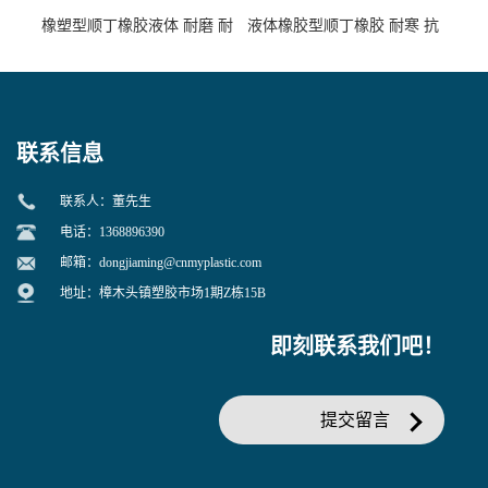
橡塑型顺丁橡胶液体 耐磨 耐
液体橡胶型顺丁橡胶 耐寒 抗
寒 耐老化 鞋材橡胶制品专用
冲 低分子 流动性好 塑料改性
增韧用
联系信息
联系人：董先生
电话：1368896390
邮箱：
dongjiaming@cnmyplastic.com
地址：樟木头镇塑胶市场1期Z栋15B
即刻联系我们吧！
提交留言