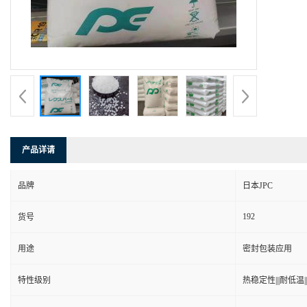
产品详请
品牌
日本JPC
192
货号
用途
密封包装应用
特性级别
热稳定性|||耐低温|||