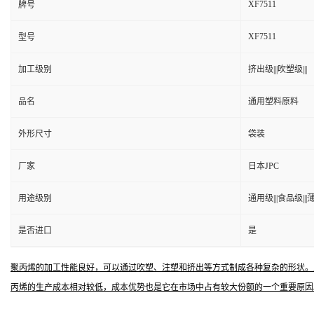
XF7511
牌号
XF7511
型号
加工级别
挤出级|||吹塑级|||
品名
通用塑料原料
外形尺寸
袋装
厂家
日本JPC
用途级别
通用级|||食品级|||薄
是否进口
是
聚丙烯的加工性能良好，可以通过吹塑、注塑和挤出等方式制成各种复杂的形状。
丙烯的生产成本相对较低，成本优势也是它在市场中占有较大份额的一个重要原因