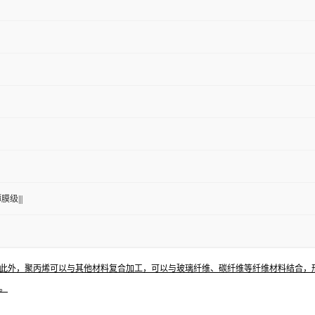
膜级|||
此外，聚丙烯可以与其他材料复合加工，可以与玻璃纤维、碳纤维等纤维材料结合，
。