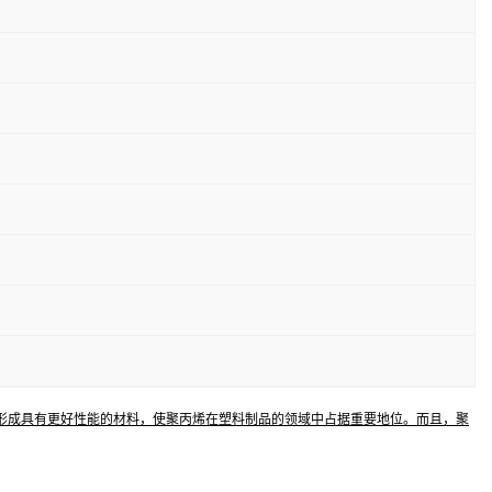
形成具有更好性能的材料，使聚丙烯在塑料制品的领域中占据重要地位。而且，聚