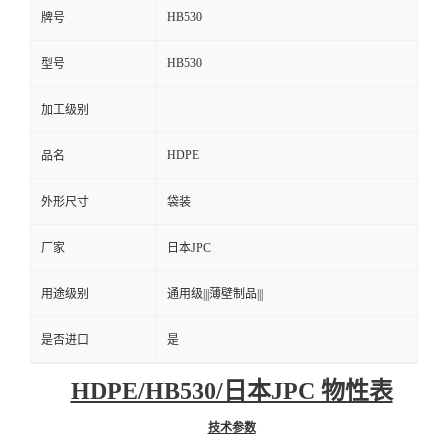
HB530
牌号
HB530
型号
加工级别
HDPE
品名
外形尺寸
袋装
厂家
日本JPC
用途级别
通用级|||薄壁制品|||
是否进口
是
HDPE/HB530/日本JPC 物性表
技术参数