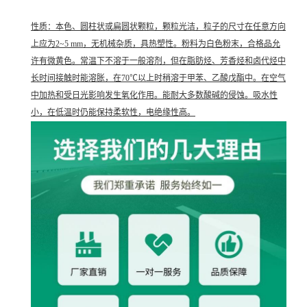
性质：本色、圆柱状或扁圆状颗粒，颗粒光洁，粒子的尺寸在任意方向
上应为2~5 mm，无机械杂质，具热塑性。粉料为白色粉末，合格品允
许有微黄色。常温下不溶于一般溶剂，但在脂肪烃、芳香烃和卤代烃中
长时间接触时能溶胀，在70℃以上时稍溶于甲苯、乙酸戊酯中。在空气
中加热和受日光影响发生氧化作用。能耐大多数酸碱的侵蚀。吸水性
小，在低温时仍能保持柔软性，电绝缘性高。