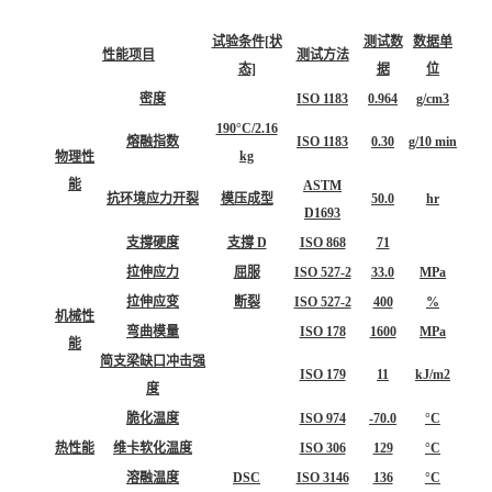
试验条件[状
测试数
数据单
性能项目
测试方法
态]
据
位
密度
ISO 1183
0.964
g/cm3
190°C/2.16
熔融指数
ISO 1183
0.30
g/10 min
kg
物理性
能
ASTM
抗环境应力开裂
模压成型
50.0
hr
D1693
支撐硬度
支撐 D
ISO 868
71
拉伸应力
屈服
ISO 527-2
33.0
MPa
拉伸应变
断裂
ISO 527-2
400
%
机械性
弯曲模量
ISO 178
1600
MPa
能
简支梁缺口冲击强
ISO 179
11
kJ/m2
度
脆化温度
ISO 974
-70.0
°C
热性能
维卡软化温度
ISO 306
129
°C
溶融温度
DSC
ISO 3146
136
°C