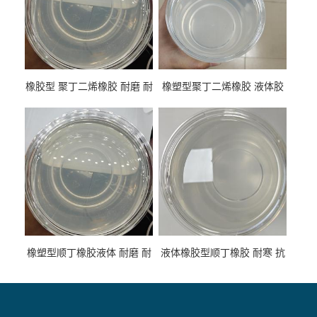
橡胶型 聚丁二烯橡胶 耐磨 耐
橡塑型聚丁二烯橡胶 液体胶
低温 高回弹 用于轮胎 鞋材改
高流动 抗老化 橡胶制品改性
性
专用
橡塑型顺丁橡胶液体 耐磨 耐
液体橡胶型顺丁橡胶 耐寒 抗
寒 耐老化 鞋材橡胶制品专用
冲 低分子 流动性好 塑料改性
增韧用