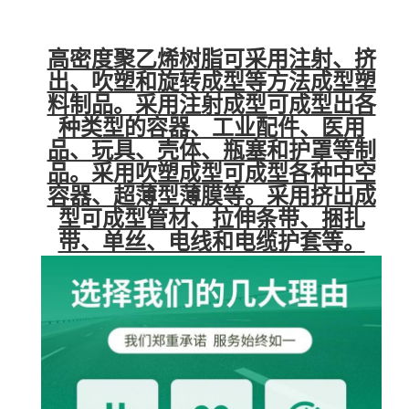
高密度聚乙烯树脂可采用注射、挤
出、吹塑和旋转成型等方法成型塑
料制品。采用注射成型可成型出各
种类型的容器、工业配件、医用
品、玩具、壳体、瓶塞和护罩等制
品。采用吹塑成型可成型各种中空
容器、超薄型薄膜等。采用挤出成
型可成型管材、拉伸条带、捆扎
带、单丝、电线和电缆护套等。