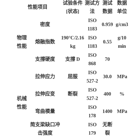
试验条件
测试方
测试
数据
性能项目
[状态]
法
数据
单位
ISO
密度
0.959
g/cm3
1183
物理
190°C/2.16
ISO
g/10
熔融指数
0.55
性能
kg
1183
min
ISO
支撐硬度
支撐 D
70
868
ISO
拉伸应力
屈服
30.0
MPa
527-2
ISO
拉伸应变
断裂
400
%
527-2
机械
性能
ISO
弯曲模量
1400
MPa
178
简支梁缺口冲
ISO
无断
击强度
179
裂