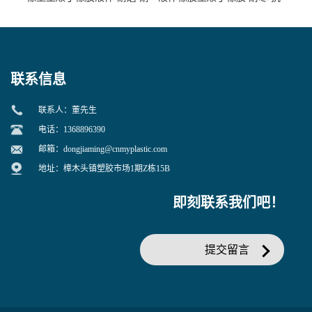
寒 耐老化 鞋材橡胶制品专用
冲 低分子 流动性好 塑料改性
增韧用
联系信息
联系人：董先生
电话：1368896390
邮箱：
dongjiaming@cnmyplastic.com
地址：樟木头镇塑胶市场1期Z栋15B
即刻联系我们吧！
提交留言