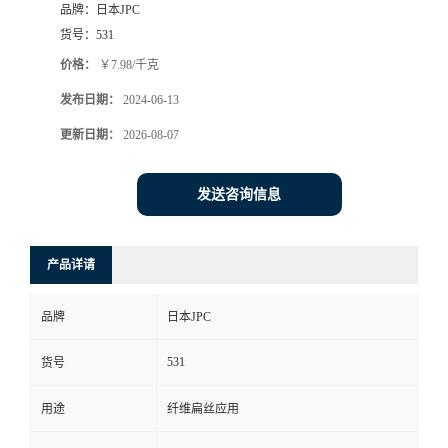
品牌：
日本JPC
货号：
531
价格：
￥7.98/千克
发布日期：
2024-06-13
更新日期：
2026-08-07
发送咨询信息
产品详请
品牌
日本JPC
531
货号
用途
纤维扁丝应用