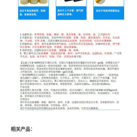
相关产品：