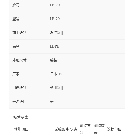
LE120
牌号
LE120
型号
加工级别
发泡级|||
LDPE
品名
外形尺寸
袋装
厂家
日本JPC
用途级别
通用级|||
是否进口
是
技术参数
测试方
测试数
性能项目
试验条件[状态]
数据单位
法
据