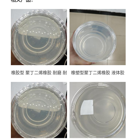
橡胶型 聚丁二烯橡胶 耐磨 耐
橡塑型聚丁二烯橡胶 液体胶
低温 高回弹 用于轮胎 鞋材改
高流动 抗老化 橡胶制品改性
性
专用