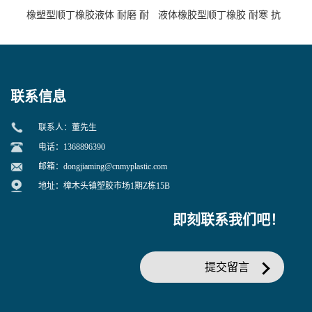
橡塑型顺丁橡胶液体 耐磨 耐
液体橡胶型顺丁橡胶 耐寒 抗
寒 耐老化 鞋材橡胶制品专用
冲 低分子 流动性好 塑料改性
增韧用
联系信息
联系人：董先生
电话：1368896390
邮箱：
dongjiaming@cnmyplastic.com
地址：樟木头镇塑胶市场1期Z栋15B
即刻联系我们吧！
提交留言