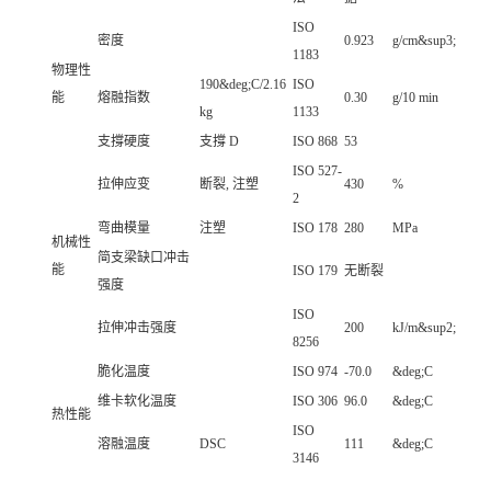
ISO
密度
0.923
g/cm&sup3;
1183
物理性
190&deg;C/2.16
ISO
能
熔融指数
0.30
g/10 min
kg
1133
支撐硬度
支撐 D
ISO 868
53
ISO 527-
拉伸应变
断裂, 注塑
430
%
2
弯曲模量
注塑
ISO 178
280
MPa
机械性
简支梁缺口冲击
能
ISO 179
无断裂
强度
ISO
拉伸冲击强度
200
kJ/m&sup2;
8256
脆化温度
ISO 974
-70.0
&deg;C
维卡软化温度
ISO 306
96.0
&deg;C
热性能
ISO
溶融温度
DSC
111
&deg;C
3146