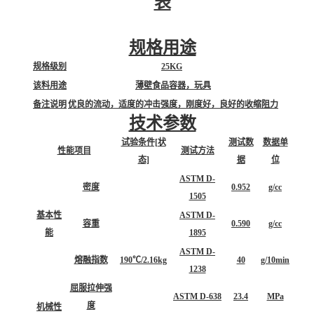
表
规格用途
规格级别
25KG
该料用途
薄壁食品容器，玩具
备注说明
优良的流动，适度的冲击强度，刚度好，良好的收缩阻力
技术参数
试验条件[状
测试数
数据单
性能项目
测试方法
态]
据
位
ASTM D-
密度
0.952
g/cc
1505
基本性
ASTM D-
容重
0.590
g/cc
能
1895
ASTM D-
熔融指数
190℃/2.16kg
40
g/10min
1238
屈服拉伸强
ASTM D-638
23.4
MPa
度
机械性