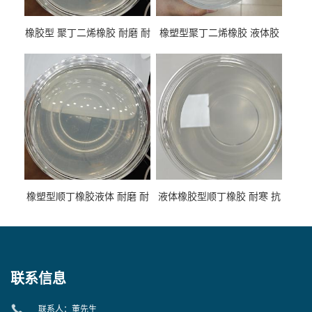
橡胶型 聚丁二烯橡胶 耐磨 耐
橡塑型聚丁二烯橡胶 液体胶
低温 高回弹 用于轮胎 鞋材改
高流动 抗老化 橡胶制品改性
性
专用
橡塑型顺丁橡胶液体 耐磨 耐
液体橡胶型顺丁橡胶 耐寒 抗
寒 耐老化 鞋材橡胶制品专用
冲 低分子 流动性好 塑料改性
增韧用
联系信息
联系人：董先生