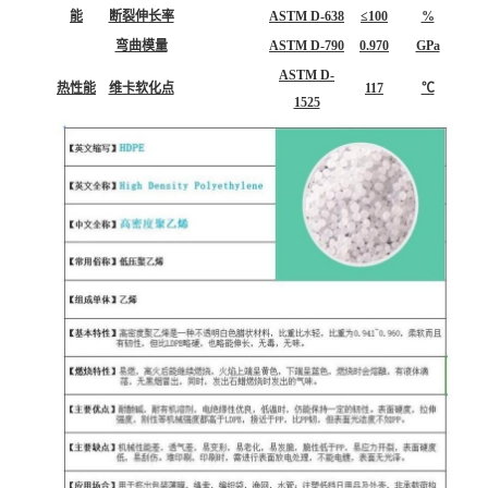
能
断裂伸长率
ASTM D-638
≤100
%
弯曲模量
ASTM D-790
0.970
GPa
ASTM D-
热性能
维卡软化点
117
℃
1525