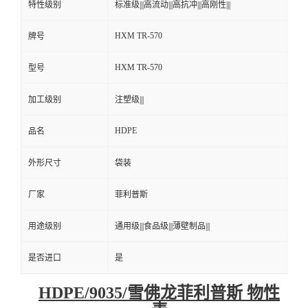
特性级别
标准级|||高流动|||高抗冲|||高刚性|||
HXM TR-570
牌号
HXM TR-570
型号
加工级别
注塑级|||
HDPE
品名
外形尺寸
袋装
厂家
菲利普斯
用途级别
通用级|||食品级|||薄壁制品|||
是否进口
是
HDPE/9035/雪佛龙菲利普斯 物性