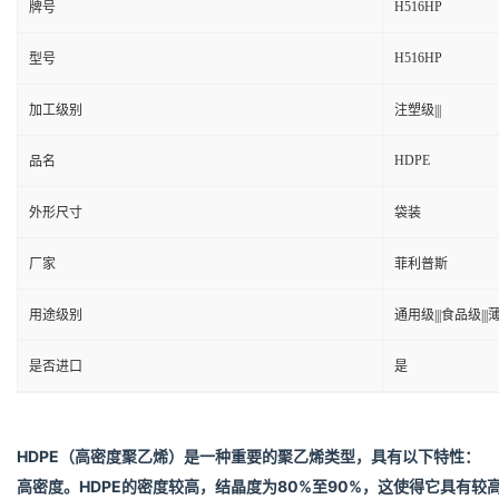
H516HP
牌号
H516HP
型号
加工级别
注塑级|||
HDPE
品名
外形尺寸
袋装
厂家
菲利普斯
用途级别
通用级|||食品级|||
是否进口
是
HDPE
（高密度聚乙烯
）是一种重要的聚乙烯类型，具有以下特性：
高密度
。HDPE的密度较高，结晶度为80%至90%，这使得它具有较