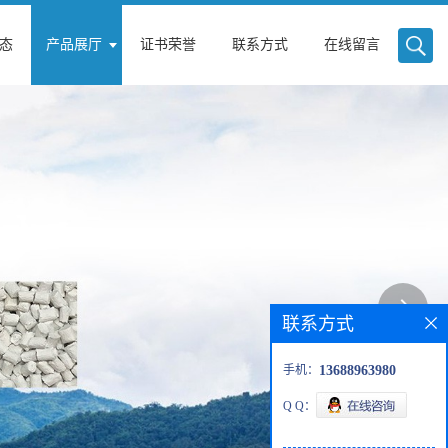
态
产品展厅
证书荣誉
联系方式
在线留言
联系方式
手机：
13688963980
Q Q：