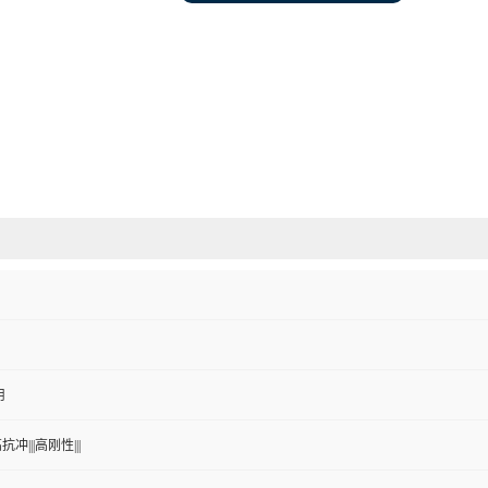
用
抗冲|||高刚性|||