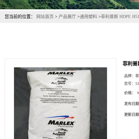
您当前的位置：
网站首页
>
产品展厅
>
通用塑料
>
菲利普斯 HDPE H
菲利普斯
品牌：
菲
货号：
53
价格：
￥
发布日期
更新日期