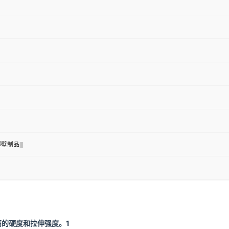
薄壁制品|||
高的硬度和拉伸强度。
1