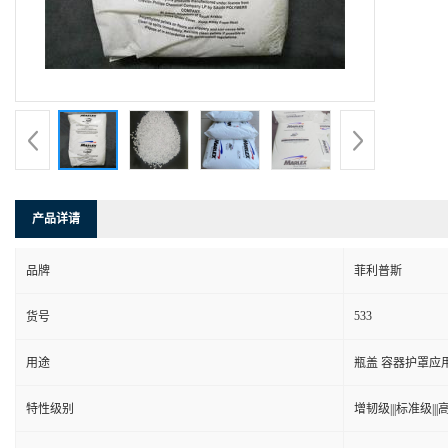
产品详请
品牌
菲利普斯
533
货号
用途
瓶盖 容器护罩应
特性级别
增韧级|||标准级|||高