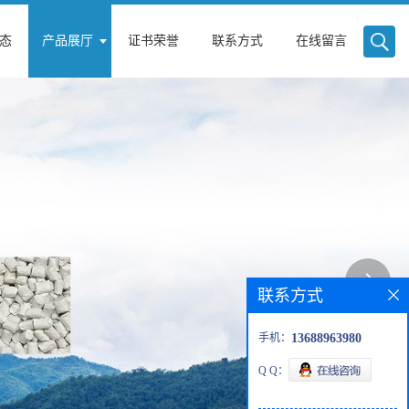
态
产品展厅
证书荣誉
联系方式
在线留言
联系方式
手机：
13688963980
Q Q：