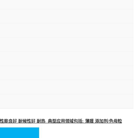
加工性能良好 耐候性好 耐热 典型应用领域包括: 薄膜 添加剂/色母粒