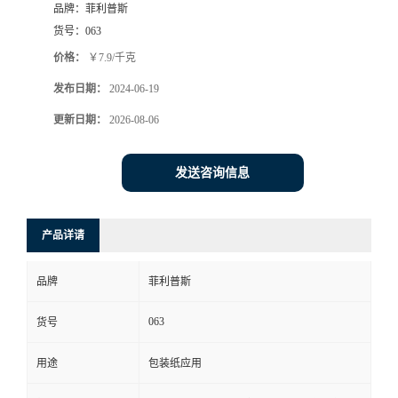
品牌：
菲利普斯
货号：
063
价格：
￥7.9/千克
发布日期：
2024-06-19
更新日期：
2026-08-06
发送咨询信息
产品详请
品牌
菲利普斯
063
货号
用途
包装纸应用