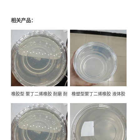
相关产品：
橡胶型 聚丁二烯橡胶 耐磨 耐
橡塑型聚丁二烯橡胶 液体胶
低温 高回弹 用于轮胎 鞋材改
高流动 抗老化 橡胶制品改性
性
专用