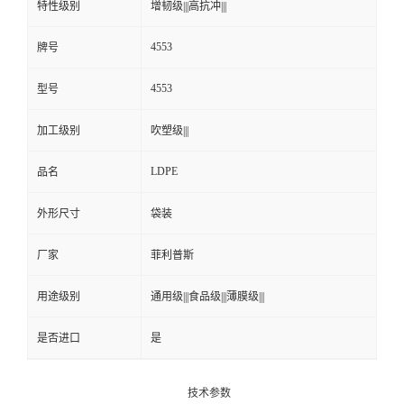
特性级别
增韧级|||高抗冲|||
4553
牌号
4553
型号
加工级别
吹塑级|||
LDPE
品名
外形尺寸
袋装
厂家
菲利普斯
用途级别
通用级|||食品级|||薄膜级|||
是否进口
是
技术参数