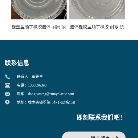
橡塑型顺丁橡胶液体 耐磨 耐
液体橡胶型顺丁橡胶 耐寒 抗
寒 耐老化 鞋材橡胶制品专用
冲 低分子 流动性好 塑料改性
增韧用
联系信息
联系人：董先生
电话：1368896390
邮箱：
dongjiaming@cnmyplastic.com
地址：樟木头镇塑胶市场1期Z栋15B
即刻联系我们吧！