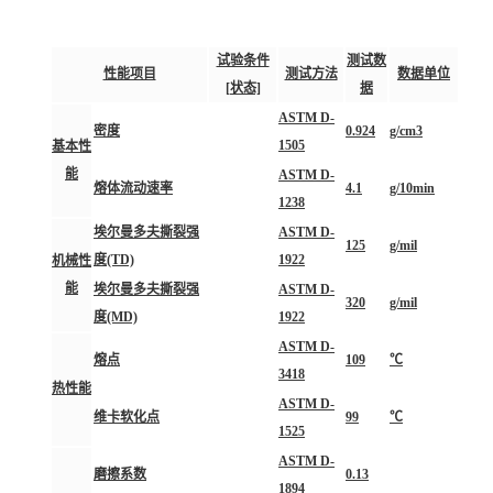
试验条件
测试数
性能项目
测试方法
数据单位
[状态]
据
ASTM D-
密度
0.924
g/cm3
1505
基本性
能
ASTM D-
熔体流动速率
4.1
g/10min
1238
埃尔曼多夫撕裂强
ASTM D-
125
g/mil
度(TD)
1922
机械性
能
埃尔曼多夫撕裂强
ASTM D-
320
g/mil
度(MD)
1922
ASTM D-
熔点
109
℃
3418
热性能
ASTM D-
维卡软化点
99
℃
1525
ASTM D-
磨擦系数
0.13
1894