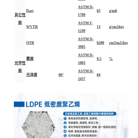
ASTM D-
Dart
65
g/mil
1709
其它性
能
ASTM F-
WVTR
13
g/cm2day
1249
ASTM D-
OTR
6200
cm3/m2/day
3985
ASTM D-
雾度
9.5
%
1003
光学性
能
ASTM D-
光泽度
60°
84
2457