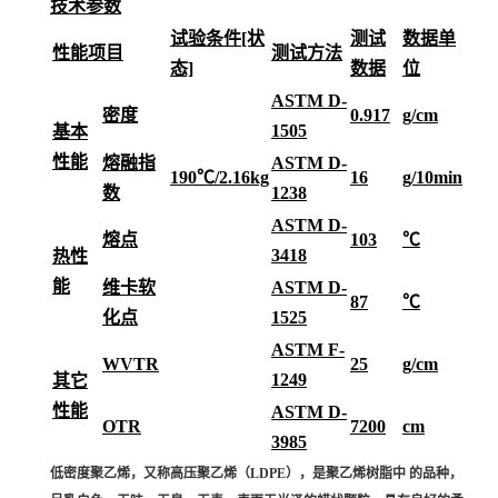
技术参数
试验条件[状
测试
数据单
性能项目
测试方法
态]
数据
位
ASTM D-
密度
0.917
g/cm
1505
基本
性能
熔融指
ASTM D-
190℃/2.16kg
16
g/10min
数
1238
ASTM D-
熔点
103
℃
3418
热性
能
维卡软
ASTM D-
87
℃
化点
1525
ASTM F-
WVTR
25
g/cm
1249
其它
性能
ASTM D-
OTR
7200
cm
3985
低密度聚乙烯，又称高压聚乙烯（LDPE），是聚乙烯树脂中 的品种，