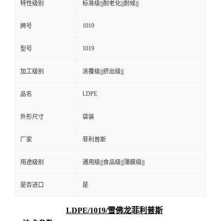
特性级别
标准级|||耐老化|||耐候|||
1019
牌号
1019
型号
加工级别
涂覆级|||挤出级|||
LDPE
品名
外形尺寸
袋装
厂家
菲利普斯
用途级别
通用级|||食品级|||薄膜级|||
是否进口
是
LDPE/1019/雪佛龙菲利普斯