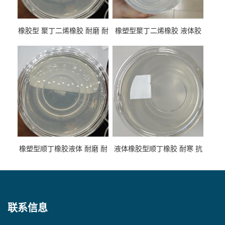
橡胶型 聚丁二烯橡胶 耐磨 耐
橡塑型聚丁二烯橡胶 液体胶
低温 高回弹 用于轮胎 鞋材改
高流动 抗老化 橡胶制品改性
性
专用
橡塑型顺丁橡胶液体 耐磨 耐
液体橡胶型顺丁橡胶 耐寒 抗
寒 耐老化 鞋材橡胶制品专用
冲 低分子 流动性好 塑料改性
增韧用
联系信息