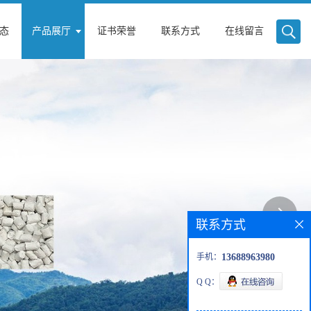
态
产品展厅
证书荣誉
联系方式
在线留言
联系方式
手机：
13688963980
Q Q：