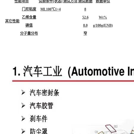
性能项目
试验条件[状态]
测试方法
测试数据
数据单位
门尼粘度
ML100℃1+4
8
乙烯含量
52.6
Wt%
其它性能
碘值
8.0
g/100g(ENB)
分子量分布
窄