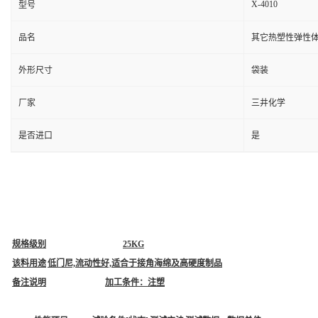
X-4010
型号
品名
其它热塑性弹性
外形尺寸
袋装
厂家
三井化学
是否进口
是
规格级别
25KG
该料用途
低门尼,流动性好,适合于接角海绵及高硬度制品
备注说明
加工条件：注塑