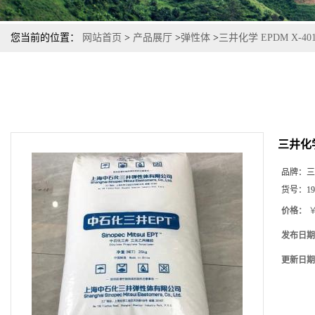
您当前的位置：
网站首页
>
产品展厅
>
弹性体
>
三井化学 EPDM X-4
三井化学
品牌：
三
货号：
19
价格：
￥
发布日期
更新日期