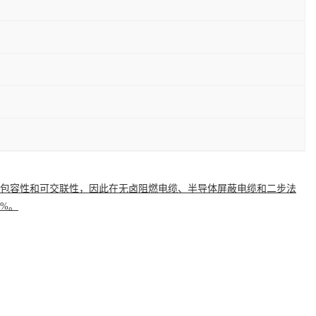
包容性
和可
交联性
，因此在无卤阻燃电缆、半导体
屏蔽电缆
和二步法
4%。