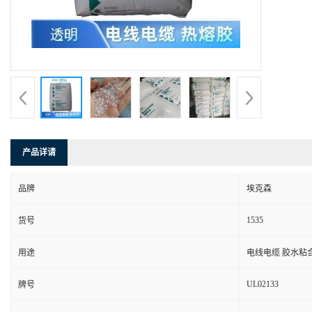
产品详请
品牌
埃克森
1535
货号
用途
电线电缆 胶水粘
UL02133
牌号