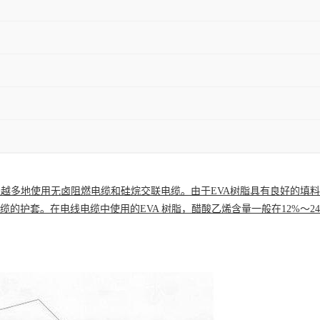
来越多地使用
无卤阻燃
电缆和硅烷
交联电缆
。由于EVA树脂具有良好的填料
的护套。在电线电缆中使用的EVA 树脂，醋酸乙烯含量一般在12%～2