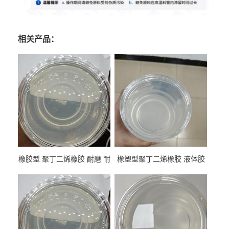
相关产品：
橡胶型 聚丁二烯橡胶 耐磨 耐
橡塑型聚丁二烯橡胶 液体胶
低温 高回弹 用于轮胎 鞋材改
高流动 抗老化 橡胶制品改性
性
专用