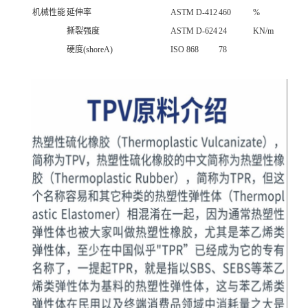
机械性能
延伸率
ASTM D-412
460
%
撕裂强度
ASTM D-624
24
KN/m
硬度(shoreA)
ISO 868
78