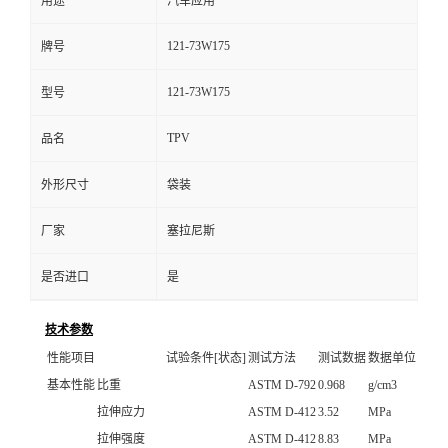
用途
汽车应用
121-73W175
牌号
121-73W175
型号
TPV
品名
外形尺寸
袋装
厂家
塞拉尼斯
是否进口
是
技术参数
性能项目
试验条件[状态]
测试方法
测试数据
数据单位
基本性能
比重
ASTM D-792
0.968
g/cm3
拉伸应力
ASTM D-412
3.52
MPa
拉伸强度
ASTM D-412
8.83
MPa