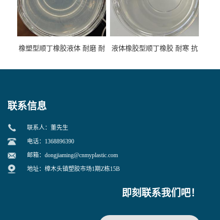
橡塑型顺丁橡胶液体 耐磨 耐
液体橡胶型顺丁橡胶 耐寒 抗
寒 耐老化 鞋材橡胶制品专用
冲 低分子 流动性好 塑料改性
增韧用
联系信息
联系人：董先生
电话：1368896390
邮箱：
dongjiaming@cnmyplastic.com
地址：樟木头镇塑胶市场1期Z栋15B
即刻联系我们吧！