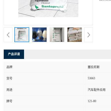
产品详请
品牌
塞拉尼斯
53663
货号
用途
汽车配件应用
121-80
牌号