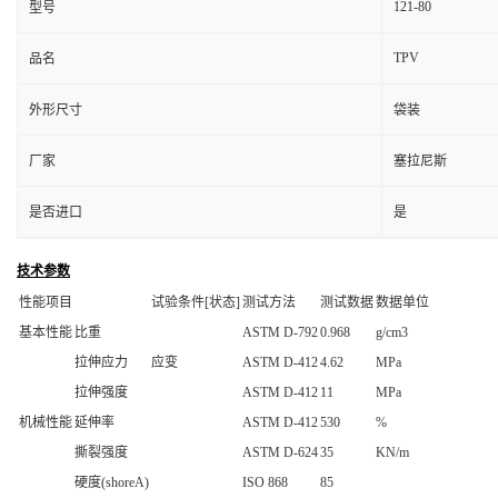
121-80
型号
TPV
品名
外形尺寸
袋装
厂家
塞拉尼斯
是否进口
是
技术参数
性能项目
试验条件[状态]
测试方法
测试数据
数据单位
基本性能
比重
ASTM D-792
0.968
g/cm3
拉伸应力
应变
ASTM D-412
4.62
MPa
拉伸强度
ASTM D-412
11
MPa
机械性能
延伸率
ASTM D-412
530
%
撕裂强度
ASTM D-624
35
KN/m
硬度(shoreA)
ISO 868
85