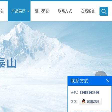
态
产品展厅
证书荣誉
联系方式
在线留言
联系方式
手机：
13688963980
Q Q：