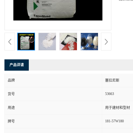
产品详请
品牌
塞拉尼斯
53663
货号
用途
用于建材和型材
181-57W180
牌号