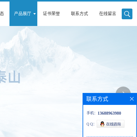
态
产品展厅
证书荣誉
联系方式
在线留言
联系方式
手机：
13688963980
Q Q：