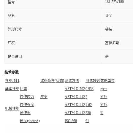
181-57W180
型号
TPV
品名
外形尺寸
袋装
厂家
塞拉尼斯
是否进口
是
技术参数
性能项目
试验条件[状态]
测试方法
测试数据
数据单位
基本性能
比重
ASTM D-792
0.938
g/cm
拉伸应力
应变
ASTM D-412
2
MPa
拉伸强度
ASTM D-412
4.62
MPa
机械性能
延伸率
ASTM D-412
330
%
硬度(shoreA)
ISO 868
61