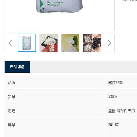
产品详请
品牌
塞拉尼斯
53663
货号
用途
垫圈 密封件应用
201-87
牌号