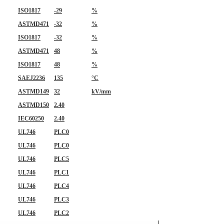
ISO1817
-29
%
ASTMD471
-32
%
ISO1817
-32
%
ASTMD471
48
%
ISO1817
48
%
SAEJ2236
135
°C
ASTMD149
32
kV/mm
ASTMD150
2.40
IEC60250
2.40
UL746
PLC0
UL746
PLC0
UL746
PLC5
UL746
PLC1
UL746
PLC4
UL746
PLC3
UL746
PLC2