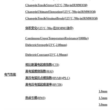
ChangeinTensileStress(125°C,70hr,inIRM903Oil)
ChangeinUltimateElongation(125°C,70hr,inIRM903Oil)
ChangeinTensileStrainatBreak(125°C,70hr,inIRM903Oil)
体积变化(125°C,70hr,在IRM903油中)
ContinuousUpperTemperatureResistance(1008hr)
DielectricStrength(23°C,2.00mm)
DielectricConstant(23°C,1.98mm)
相比耐漏电起痕指数(CTI)
高电弧燃烧指数(HAI)
电气性能
高压电弧抗点燃指数(HVAR)(PLC)
高电压电弧起痕速率(HVTR)
1.0mm
热丝引燃(HWI)
1.5mm
3.0mm