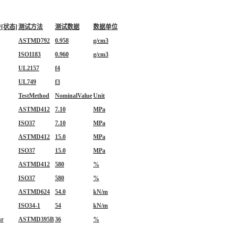
[状态]
测试方法
测试数据
数据单位
ASTMD792
0.958
g/cm3
ISO1183
0.960
g/cm3
UL2157
f4
UL749
f3
TestMethod
NominalValue
Unit
ASTMD412
7.10
MPa
ISO37
7.10
MPa
ASTMD412
15.0
MPa
ISO37
15.0
MPa
ASTMD412
580
%
ISO37
580
%
ASTMD624
54.0
kN/m
ISO34-1
54
kN/m
hr
ASTMD395B
36
%