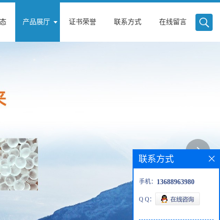
态
产品展厅
证书荣誉
联系方式
在线留言
联系方式
手机：
13688963980
Q Q：