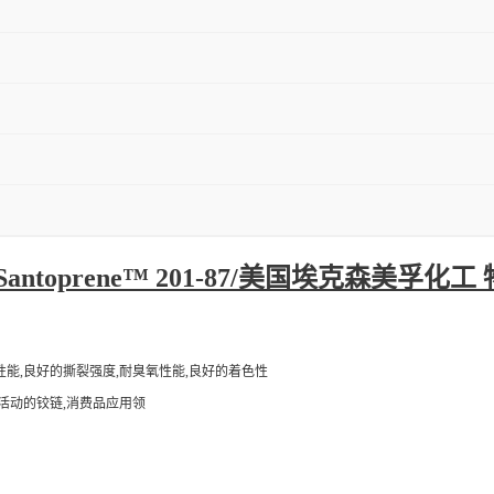
/Santoprene™ 201-87/美国埃克森美孚化工
性能,良好的撕裂强度,耐臭氧性能,良好的着色性
,活动的铰链,消费品应用领