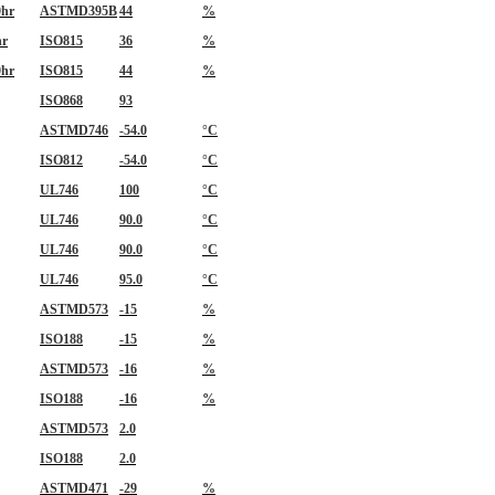
0hr
ASTMD395B
44
%
hr
ISO815
36
%
0hr
ISO815
44
%
ISO868
93
ASTMD746
-54.0
°C
ISO812
-54.0
°C
UL746
100
°C
UL746
90.0
°C
UL746
90.0
°C
UL746
95.0
°C
ASTMD573
-15
%
ISO188
-15
%
ASTMD573
-16
%
ISO188
-16
%
ASTMD573
2.0
ISO188
2.0
ASTMD471
-29
%