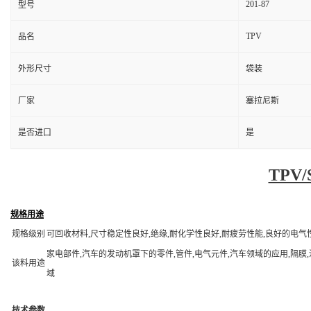
201-87
型号
TPV
品名
外形尺寸
袋装
厂家
塞拉尼斯
是否进口
是
TPV
规格用途
规格级别
可回收材料,尺寸稳定性良好,绝缘,耐化学性良好,耐疲劳性能,良好的电气
家电部件,汽车的发动机罩下的零件,管件,电气元件,汽车领域的应用,隔膜
该料用途
域
技术参数