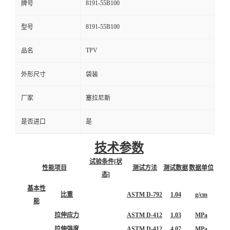
8191-55B100
牌号
8191-55B100
型号
TPV
品名
外形尺寸
袋装
厂家
塞拉尼斯
是否进口
是
技术参数
试验条件[状
性能项目
测试方法
测试数据
数据单位
态]
基本性
比重
ASTM D-792
1.04
g/cm
能
拉伸应力
ASTM D-412
1.03
MPa
拉伸强度
ASTM D-412
4.07
MPa