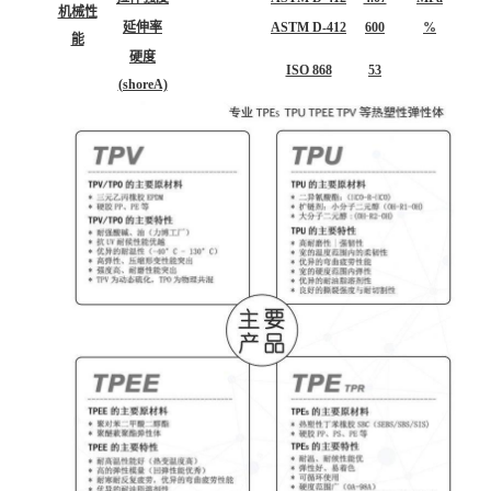
机械性
延伸率
ASTM D-412
600
%
能
硬度
ISO 868
53
(shoreA)