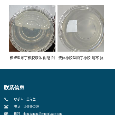
低温 高回弹 用于轮胎 鞋材改
高流动 抗老化 橡胶制品改性
性
专用
橡塑型顺丁橡胶液体 耐磨 耐
液体橡胶型顺丁橡胶 耐寒 抗
寒 耐老化 鞋材橡胶制品专用
冲 低分子 流动性好 塑料改性
增韧用
联系信息
联系人：董先生
电话：1368896390
邮箱：
dongjiaming@cnmyplastic.com