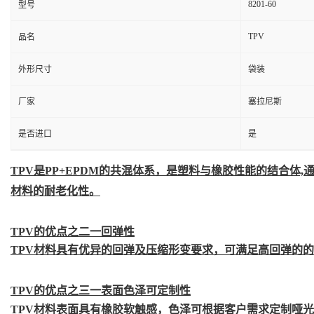
8201-60
型号
TPV
品名
外形尺寸
袋装
厂家
塞拉尼斯
是否进口
是
TPV是PP+EPDM的共混体系，是塑料与橡胶性能的结合
材料的耐老化性。
TPV的优点之二一回弹性
TPV材料具有优异的回弹及压缩形变要求，可满足高回弹的
TPV的优点之三一表面色泽可定制性
TPV材料表面具有橡胶软触感，色泽可根据客户需求定制哑光tpv