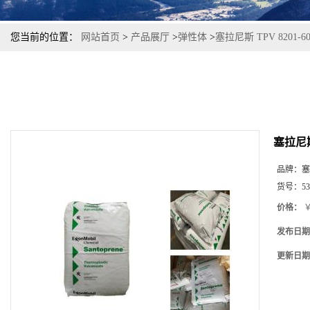
您当前的位置：
网站首页
>
产品展厅
>
弹性体
>
塞拉尼斯 TPV 820
塞拉尼斯
品牌：
塞
货号：
53
价格：
￥
发布日期
更新日期