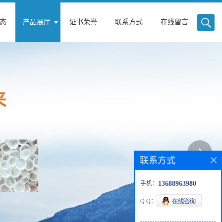
态
产品展厅
证书荣誉
联系方式
在线留言
联系方式
手机：
13688963980
Q Q：