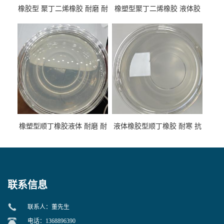
橡胶型 聚丁二烯橡胶 耐磨 耐
橡塑型聚丁二烯橡胶 液体胶
低温 高回弹 用于轮胎 鞋材改
高流动 抗老化 橡胶制品改性
性
专用
橡塑型顺丁橡胶液体 耐磨 耐
液体橡胶型顺丁橡胶 耐寒 抗
寒 耐老化 鞋材橡胶制品专用
冲 低分子 流动性好 塑料改性
增韧用
联系信息
联系人：董先生
电话：1368896390