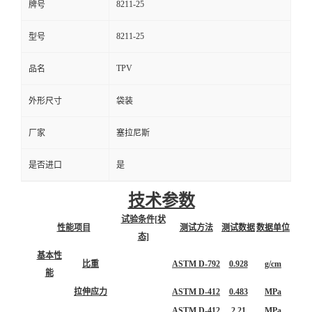
8211-25
牌号
8211-25
型号
TPV
品名
外形尺寸
袋装
厂家
塞拉尼斯
是否进口
是
技术参数
试验条件[状
性能项目
测试方法
测试数据
数据单位
态]
基本性
比重
ASTM D-792
0.928
g/cm
能
拉伸应力
ASTM D-412
0.483
MPa
ASTM D-412
2.21
MPa