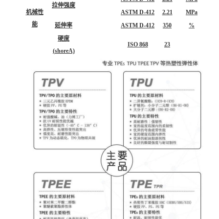
拉伸强度
机械性
ASTM D-412
2.21
MPa
能
延伸率
ASTM D-412
350
%
硬度
ISO 868
23
(shoreA)