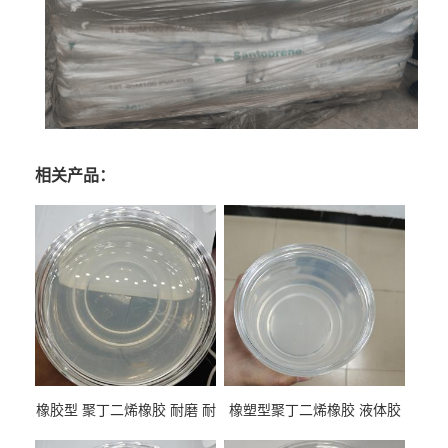
相关产品：
橡胶型 聚丁二烯橡胶 耐磨 耐
橡塑型聚丁二烯橡胶 液体胶
低温 高回弹 用于轮胎 鞋材改
高流动 抗老化 橡胶制品改性