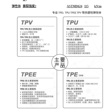
弹性体
撕裂强度2
ASTMD624
115
kN/m