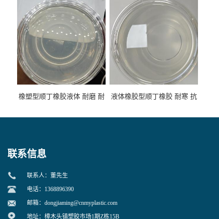
性
专用
橡塑型顺丁橡胶液体 耐磨 耐
液体橡胶型顺丁橡胶 耐寒 抗
寒 耐老化 鞋材橡胶制品专用
冲 低分子 流动性好 塑料改性
增韧用
联系信息
联系人：董先生
电话：1368896390
邮箱：
dongjiaming@cnmyplastic.com
地址：樟木头镇塑胶市场1期Z栋15B