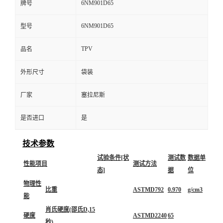
6NM901D65
牌号
6NM901D65
型号
TPV
品名
外形尺寸
袋装
厂家
塞拉尼斯
是否进口
是
技术参数
试验条件[状
测试数
数据单
性能项目
测试方法
态]
据
位
物理性
比重
ASTMD792
0.970
g/cm3
能
肖氏硬度(邵氏D,15
硬度
ASTMD2240
65
秒)