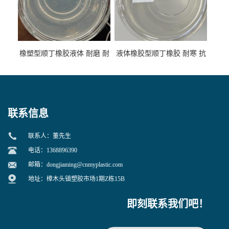
橡塑型顺丁橡胶液体 耐磨 耐
液体橡胶型顺丁橡胶 耐寒 抗
寒 耐老化 鞋材橡胶制品专用
冲 低分子 流动性好 塑料改性
增韧用
联系信息
联系人：董先生
电话：1368896390
邮箱：
dongjiaming@cnmyplastic.com
地址：樟木头镇塑胶市场1期Z栋15B
即刻联系我们吧！