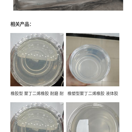
相关产品：
橡胶型 聚丁二烯橡胶 耐磨 耐
橡塑型聚丁二烯橡胶 液体胶
低温 高回弹 用于轮胎 鞋材改
高流动 抗老化 橡胶制品改性
性
专用