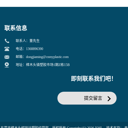
寒 耐老化 鞋材橡胶制品专用
冲 低分子 流动性好 塑料改性
增韧用
联系信息
联系人：董先生
电话：1368896390
邮箱：
dongjiaming@cnmyplastic.com
地址：樟木头镇塑胶市场1期Z栋15B
即刻联系我们吧！
提交留言