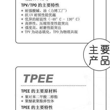
CompressionSet2
70°C,22hr
ASTMD
压缩 变形3
70°C,22hr
ISO8
硬度
测试条件
测试
肖氏硬度
邵氏A,15秒,23°C
ISO