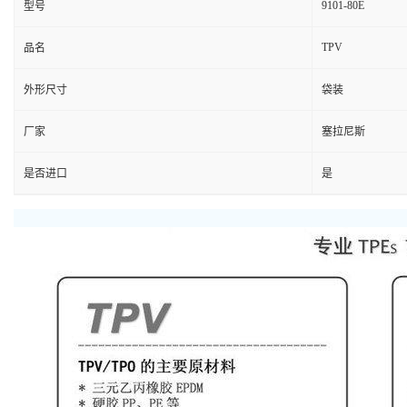
9101-80E
型号
TPV
品名
外形尺寸
袋装
厂家
塞拉尼斯
是否进口
是
物性表
弹性体
测试条件
测试
应变,23°C
ASTM
拉伸应力-横向流量
应变,23°C
ISO
抗张强度-横向流量
断裂,23°C
ASTM
拉伸强度-TD
Break,23°C
ISO
断裂,23°C
ASTM
伸长率-横向流量
断裂,23°C
ISO