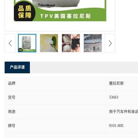
产品详请
品牌
塞拉尼斯
53663
货号
用途
用于汽车件和食
9101-80E
牌号