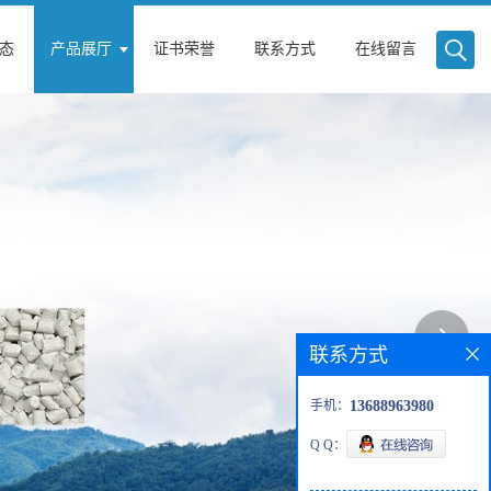
态
产品展厅
证书荣誉
联系方式
在线留言
联系方式
手机：
13688963980
Q Q：