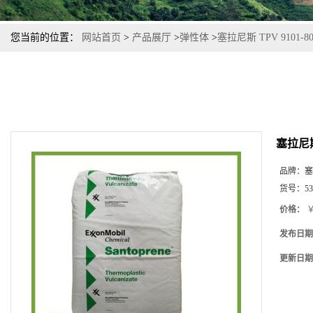
您当前的位置：
网站首页
>
产品展厅
>
弹性体
>
塞拉尼斯 TPV 9101
塞拉尼斯
品牌：
塞
货号：
53
价格：
￥
发布日期
更新日期