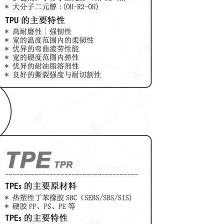
395B
48
%
15
48
%
方法
测试结果
单位
868
80