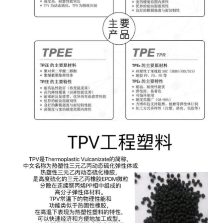
二、TPV的优点之二一回弹性
TPV材料具有优异的回弹及压缩形变要求，可满足
高回弹的的产品要求且压缩形变小的要求。