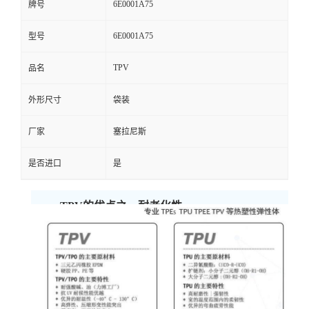
6E0001A75
牌号
6E0001A75
型号
TPV
品名
外形尺寸
袋装
厂家
塞拉尼斯
是否进口
是
一、TPV的优点之一耐老化性
TPV是PP+EPDM的共混体系，是塑料与橡胶性能
的结合体,通过动态硫化，具有硫化机构的橡胶材
料的耐老化性能。耐老化性能包含很多耐酸碱性、
耐高温、耐油的使用性能都是影响tpv材料的耐老
化性。