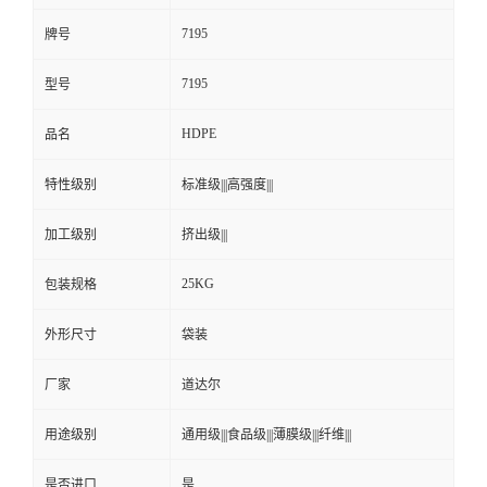
7195
牌号
7195
型号
HDPE
品名
特性级别
标准级|||高强度|||
加工级别
挤出级|||
25KG
包装规格
外形尺寸
袋装
厂家
道达尔
用途级别
通用级|||食品级|||薄膜级|||纤维|||
是否进口
是