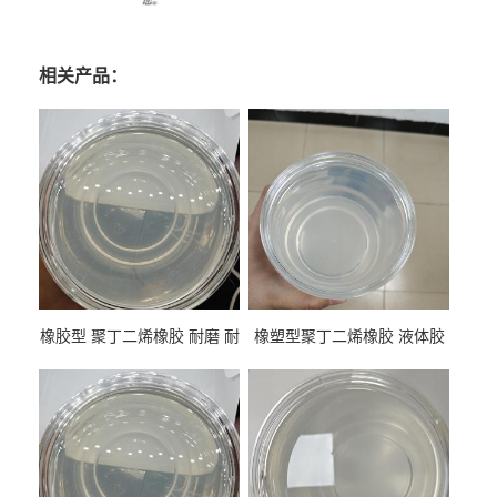
相关产品：
橡胶型 聚丁二烯橡胶 耐磨 耐
橡塑型聚丁二烯橡胶 液体胶
低温 高回弹 用于轮胎 鞋材改
高流动 抗老化 橡胶制品改性
性
专用