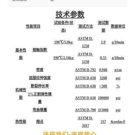
技术参数
试验条件[状
测试数
性能项目
测试方法
数据单位
态]
据
ASTM D-
190℃/5.0kg
1.9
g/10min
1238
熔融指数
基本性
ASTM D-
能
190℃/2.16kg
0.55
g/10min
1238
密度
ASTM D-792
0.946
g/cm
屈服拉伸强度
ASTM D-638
3200
psi
断裂伸长率
ASTM D-638
>500
%
机械性
2%正割弹性模
能
ASTM D-638
100000
psi
量
弯曲模量
ASTM D-790
115000
psi
ASTM D-
热性能
熔点
257
&ordm;F
3417