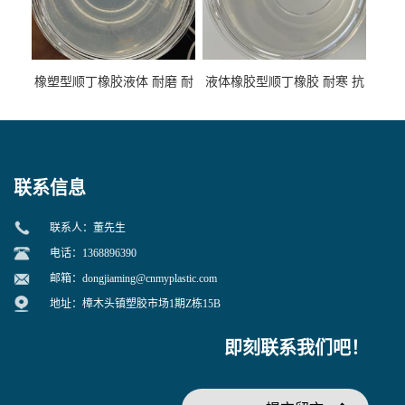
橡塑型顺丁橡胶液体 耐磨 耐
液体橡胶型顺丁橡胶 耐寒 抗
寒 耐老化 鞋材橡胶制品专用
冲 低分子 流动性好 塑料改性
增韧用
联系信息
联系人：董先生
电话：1368896390
邮箱：
dongjiaming@cnmyplastic.com
地址：樟木头镇塑胶市场1期Z栋15B
即刻联系我们吧！