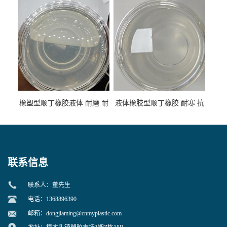
性
专用
橡塑型顺丁橡胶液体 耐磨 耐
液体橡胶型顺丁橡胶 耐寒 抗
寒 耐老化 鞋材橡胶制品专用
冲 低分子 流动性好 塑料改性
增韧用
联系信息
联系人：董先生
电话：1368896390
邮箱：
dongjiaming@cnmyplastic.com