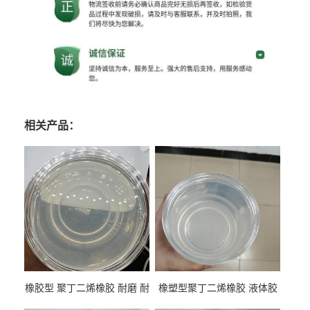
相关产品：
橡胶型 聚丁二烯橡胶 耐磨 耐
橡塑型聚丁二烯橡胶 液体胶
低温 高回弹 用于轮胎 鞋材改
高流动 抗老化 橡胶制品改性