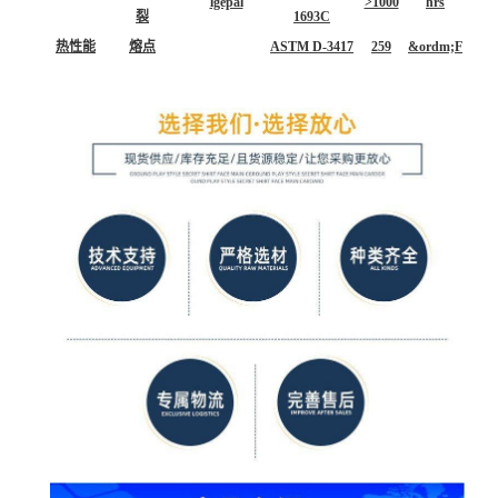
lgepal
>1000
hrs
裂
1693C
热性能
熔点
ASTM D-3417
259
&ordm;F