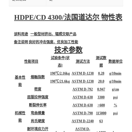
HDPE/CD 4300/法国道达尔 物性表
该料用途
一般型材挤出、辐照交联产品
备注说明
良好的冲击强度、优良加工性能
技术参数
试验条件[状
测试数
性能项目
测试方法
数据单位
态]
据
190℃/2.16kg
ASTM D-1238
0.28
g/10min
熔融指数
基本性
190℃/21.6kg
ASTM D-1238
20.0
g/10min
能
密度
ASTM D-792
0.947
g/cm
屈服拉伸强度
ASTM D-638
3300
psi
断裂伸长率
ASTM D-638
>600
%
机械性
弯曲模量
ASTM D-790
115000
psi
能
肖氏硬度
ASTM D-2240
63
耐环境应力开
ASTM D-