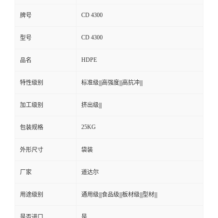
CD 4300
牌号
CD 4300
型号
HDPE
品名
特性级别
标准级|||高强度|||高抗冲|||
加工级别
挤出级|||
25KG
包装规格
外形尺寸
袋装
厂家
道达尔
用途级别
通用级|||食品级|||板材级|||型材|||
是否进口
是