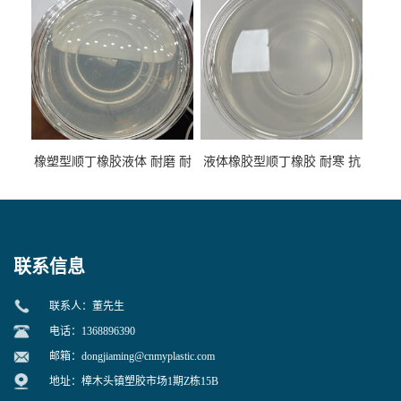
橡塑型顺丁橡胶液体 耐磨 耐
液体橡胶型顺丁橡胶 耐寒 抗
寒 耐老化 鞋材橡胶制品专用
冲 低分子 流动性好 塑料改性
增韧用
联系信息
联系人：董先生
电话：1368896390
邮箱：
dongjiaming@cnmyplastic.com
地址：樟木头镇塑胶市场1期Z栋15B