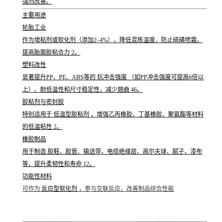
强剂改善。
主要用途
轮胎工业
作为增粘剂或软化剂（添加2–4%），降低混炼温度、防止硫磺喷霜，
提高胎面胶粘合力 2。
塑料改性
显著提升PP、PE、ABS等的 抗冲击强度 （如PP冲击强度可提高6倍以
上）、耐低温性和尺寸稳定性，减少翘曲 46。
胶粘剂与密封胶
特别适用于 低温型胶粘剂 ，增强乙丙橡胶、丁基橡胶、聚氨酯等材料
的低温粘性 2。
橡胶制品
用于制造 胶鞋、胶管、输送带、电缆绝缘层、高尔夫球、腻子、漆布
等，提升柔韧性和寿命 12。
功能性材料
可作为
反应型软化剂
，参与交联反应，改善制品综合性能