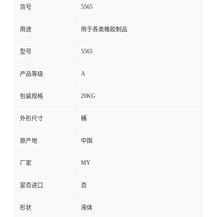
5565
货号
用途
用于各类橡胶制品
5565
型号
A
产品等级
20KG
包装规格
外形尺寸
桶
原产地
中国
MY
厂家
是否进口
否
形状
液体